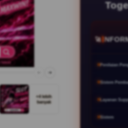
Toge
INFOR
Penilaian Pe
Sebelumnya
Berikutnya
Sistem Pemb
+4 lebih
Layanan Supp
banyak
Sistem