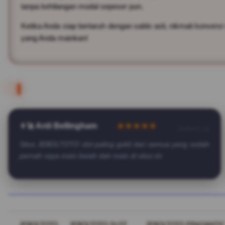
tanpa kehilangan modal sepeser pun.
Ketika Anda siap bertaruh dengan saldo asli, nikmati konvers
yang Anda mainkan!
ULASAN TERBARU KOMUNITAS 
Ardi Bellingham
★★★★★
2026-07-18
Situs JEBOLTOTO slot paling gokil dari semua yang sudah
pernah saya main betah dah main di situs ini
JEBOLTOTO
JEBOLTOTO SLOT
JEBOLTOTO PRAGMATI