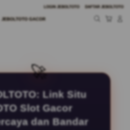
LOGIN JEBOLTOTO
DAFTAR JEBOLTOTO
Cari
Troli
Login/Sign-Up
JEBOLTOTO GACOR
Cari
LTOTO: Link Situ
OTO Slot Gacor
ercaya dan Bandar