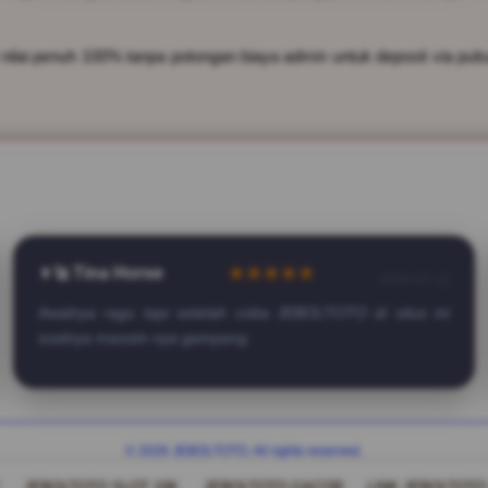
i nilai penuh 100% tanpa potongan biaya admin untuk deposit via pul
JEBOLTOTO
Tina Horse
★★★★★
2026-07-12
Awalnya ragu tapi setelah coba JEBOLTOTO di situs ini
soalnya maxwin nya gampang
© 2026 JEBOLTOTO. All rights reserved.
C
JEBOLTOTO SLOT 10K
JEBOLTOTO GACOR
LINK JEBOLTOTO