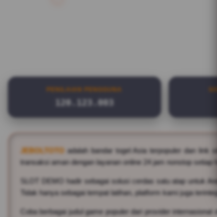
Layer Popup Close
JEBOLTOTO: Link Situ T
PENILAIAN PENGGUNA
S
120.123.003
JEBOLTOTO
adalah bandar togel Asia terpopuler dan link
transaksi aman dengan layanan online 24 jam nonstop setiap h
SLOT DEMO hadir sebagai solusi cerdas satu atap untuk Anda!
Tidak hanya sebagai tempat latihan, platform kami juga teri
Coba berbagai judul game populer dari provider internasional 