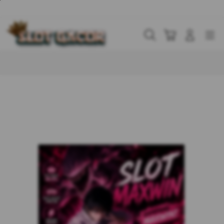
Skip
to
content
Cari
Troli
Login
Navigation
Buka Info Lebih Lanjut