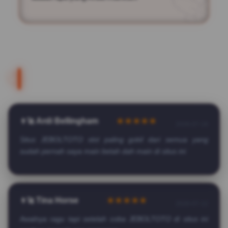
ULASAN TERBARU KOMUNITAS
JEBOLTOTO
Ardi Bellingham
★★★★★
2026-07-18
Situs JEBOLTOTO slot paling gokil dari semua yang
sudah pernah saya main betah dah main di situs ini
Tina Horse
★★★★★
2026-07-12
Awalnya ragu tapi setelah coba JEBOLTOTO di situs ini