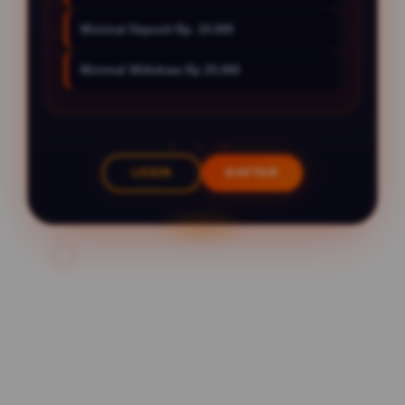
Minimal Deposit Rp. 10.000
Minimal Withdraw Rp 25.000
LOGIN
DAFTAR
Layer Popup Close
JEBOLTOTO: Link Situ
TOTO Slot Gacor Terpercaya
dan Bandar Togel Asia
Terpopuler