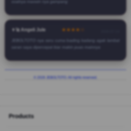
soalnya maxwin nya gampang
Angeli Jule
★★★★☆
2026-07-14
JEBOLTOTO nya seru cuma loading kadang agak lambat
saran saya dipercepat biar makin puas mainnya
© 2026 JEBOLTOTO. All rights reserved.
Buka
Footer Navigation
Products