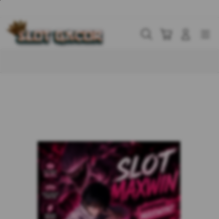
Skip
to
content
Cari
Troli
Login
Navigation
Buka Info Lebih Lanjut