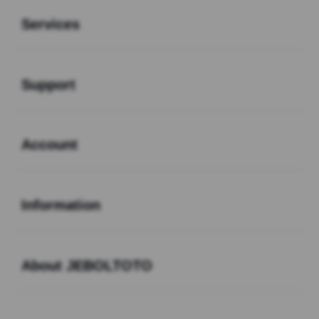
Buka
Services
Buka
Support
Buka
Account
Buka
Information
Buka
About JEBOLTOTO