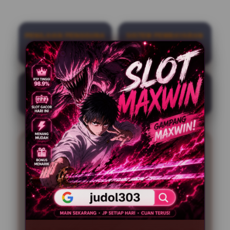
PENILAIAN PENGGUNA
SISTEM PEMBAYARAN
120.123.003
5 Metode
LAYANAN SUPPORT
SISTEM
24/7
Pragmatic Play
JEBOLTOTO
adalah bandar togel Asia terpopuler
dan link situs TOTO slot gacor terpercaya. Kami
menyediakan pasaran togel resmi terlengkap,
game slot online gampang menang, serta
transaksi aman dengan layanan online 24 jam
nonstop setiap hari!