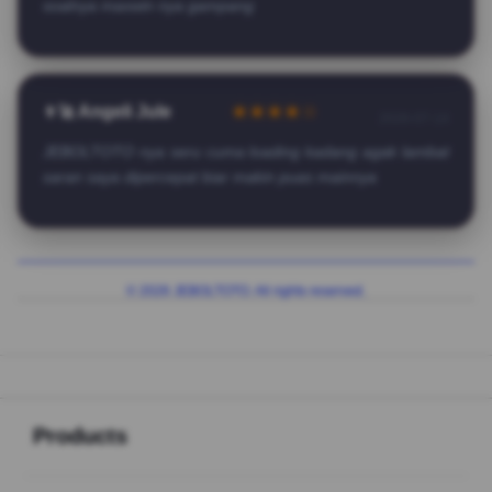
soalnya maxwin nya gampang
Angeli Jule
★★★★☆
2026-07-14
JEBOLTOTO nya seru cuma loading kadang agak lambat
saran saya dipercepat biar makin puas mainnya
© 2026 JEBOLTOTO. All rights reserved.
Buka
Footer Navigation
Products