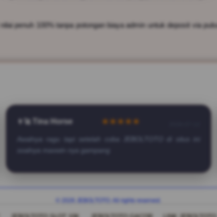
i nilai penuh 100% tanpa potongan biaya admin untuk deposit via pul
JEBOLTOTO
Tina Horse
★★★★★
2026-07-12
Awalnya ragu tapi setelah coba JEBOLTOTO di situs ini
soalnya maxwin nya gampang
© 2026 JEBOLTOTO. All rights reserved.
C
JEBOLTOTO SLOT 10K
JEBOLTOTO GACOR
LINK JEBOLTOTO