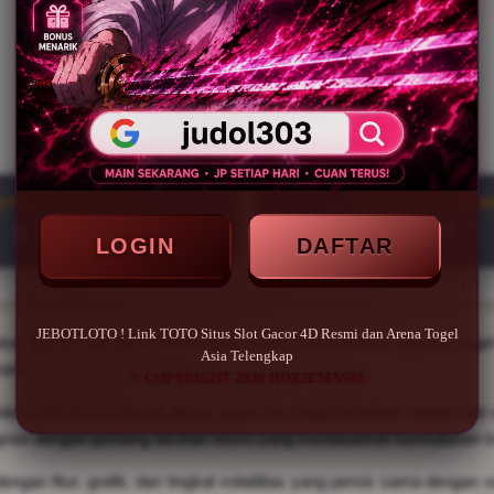
OTO Slot Gacor Terpercay
Terpopuler
ISTEM PEMBAYARAN
LAYANAN SUPPOR
5 Metode
24/7
LOGIN
DAFTAR
JEBOTLOTO ! Link TOTO Situs Slot Gacor 4D Resmi dan Arena Togel
 situs TOTO slot gacor terpercaya. Kami menyediakan pasaran toge
Asia Telengkap
ari!
© COPYRIGHT 2026 HOKIEMAS88
 Kami menyediakan akses gratis ke ribuan simulator mesin slot onl
ntegrasi dengan gerbang taruhan resmi yang menawarkan kemudahan tr
dengan fitur, grafik, dan tingkat volatilitas yang persis sama denga