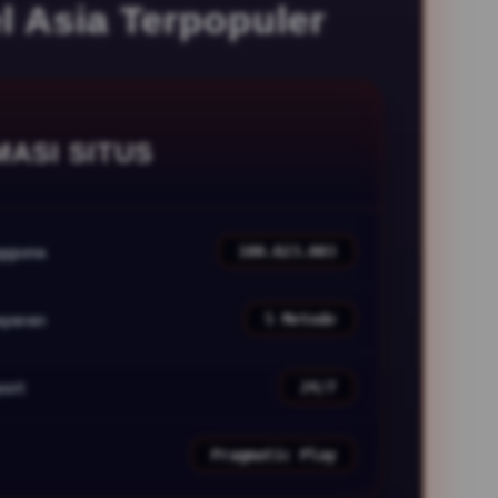
l Asia Terpopuler
MASI SITUS
ngguna
100.023.003
ayaran
5 Metode
ort
24/7
Pragmatic Play