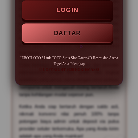
SLOT DEMO hadir sebagai solusi cerdas satu
atap untuk Anda! Kami menyediakan akses gratis
LOGIN
ke ribuan simulator mesin slot online terlengkap
untuk menguji pola, ritme, dan strategi Anda.
Tidak hanya sebagai tempat latihan, platform
DAFTAR
kami juga terintegrasi dengan gerbang taruhan
resmi yang menawarkan kemudahan transaksi
luar biasa.
JEBOTLOTO ! Link TOTO Situs Slot Gacor 4D Resmi dan Arena
Togel Asia Telengkap
Coba berbagai judul game populer dari provider
© COPYRIGHT 2026 HOKIEMAS88
internasional dengan fitur, grafik, dan tingkat
volatilitas yang persis sama dengan versi aslinya.
Sempurna untuk mengasah insting bertaruh Anda
tanpa kehilangan modal sepeser pun.
Ketika Anda siap bertaruh dengan saldo asli,
nikmati konversi nilai penuh 100% tanpa
potongan biaya admin untuk deposit via pulsa
provider seluler terkemuka. Apa yang Anda kirim
adalah apa yang Anda mainkan!