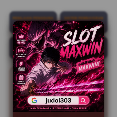
PENILAIAN PENGGUNA
SISTEM PEMBAYARAN
120.123.003
5 Metode
LAYANAN SUPPORT
SISTEM
24/7
Pragmatic Play
JEBOLTOTO
adalah bandar togel Asia terpopuler
dan link situs TOTO slot gacor terpercaya. Kami
menyediakan pasaran togel resmi terlengkap,
game slot online gampang menang, serta
transaksi aman dengan layanan online 24 jam
nonstop setiap hari!