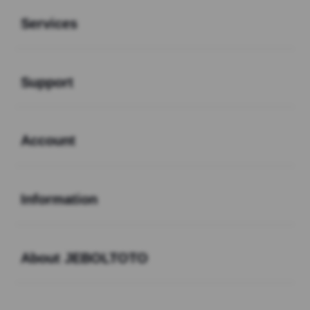
Buka
Services
Buka
Support
Buka
Account
Buka
Information
Buka
About JEBOLTOTO