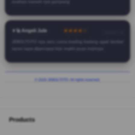
soalnya maxwin nya gampang
Angeli Jule
★★★★☆
2026-07-14
JEBOLTOTO nya seru cuma loading kadang agak lambat
saran saya dipercepat biar makin puas mainnya
© 2026 JEBOLTOTO. All rights reserved.
Buka
Footer Navigation
Products