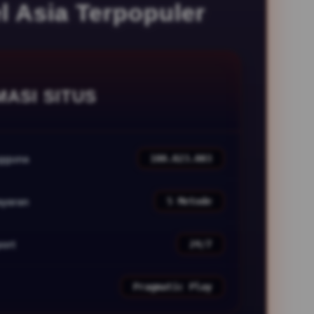
l Asia Terpopuler
MASI SITUS
ngguna
100.023.003
ayaran
5 Metode
ort
24/7
Pragmatic Play