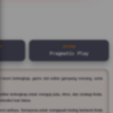
a dan Bandar Togel Asia
T
SISTEM
Pragmatic Play
l resmi terlengkap, game slot online gampang menang, serta
ine terlengkap untuk menguji pola, ritme, dan strategi Anda.
ansaksi luar biasa.
n versi aslinya. Sempurna untuk mengasah insting bertaruh Anda