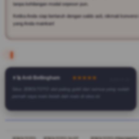
tanpa kehilangan modal sepeser pun.
Ketika Anda siap bertaruh dengan saldo asli, nikmati konvers
yang Anda mainkan!
ULASAN TERBARU KOMUNITAS 
Ardi Bellingham
★★★★★
2026-07-18
Situs JEBOLTOTO slot paling gokil dari semua yang sudah
pernah saya main betah dah main di situs ini
JEBOLTOTO
JEBOLTOTO SLOT
JEBOLTOTO PRAGMATI