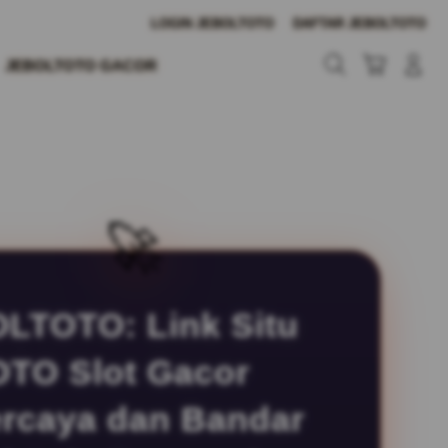
LOGIN JEBOLTOTO
DAFTAR JEBOLTOTO
Cari
Troli
Login/Sign-Up
JEBOLTOTO GACOR
Cari
LTOTO: Link Situ
OTO Slot Gacor
ercaya dan Bandar