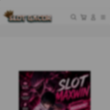
Skip
to
content
Cari
Troli
Login
Navigation
Buka Info Lebih Lanjut