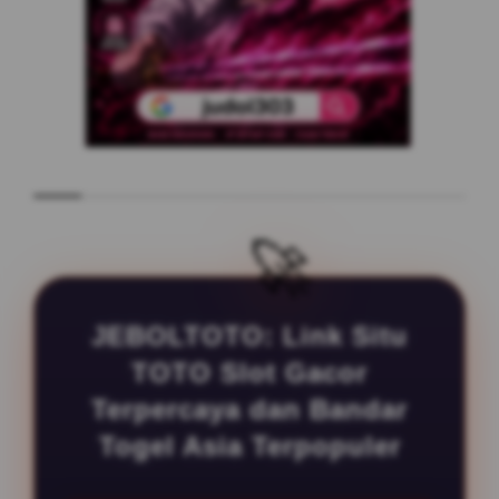
JEBOLTOTO: Link Situ
TOTO Slot Gacor
Terpercaya dan Bandar
Togel Asia Terpopuler