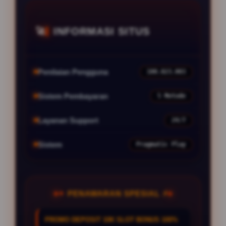
INFORMASI SITUS
Penilaian Pengguna
100.023.003
Sistem Pembayaran
5 Metode
Layanan Support
24/7
Sistem
Pragmatic Play
PENAWARAN SPESIAL
PROMO DEPOSIT 10K SLOT BONUS 100%