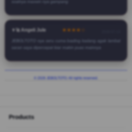
soalnya maxwin nya gampang
Angeli Jule
★★★★☆
2026-07-14
JEBOLTOTO nya seru cuma loading kadang agak lambat
saran saya dipercepat biar makin puas mainnya
© 2026 JEBOLTOTO. All rights reserved.
Buka
Footer Navigation
Products