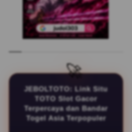
JEBOLTOTO: Link Situ
TOTO Slot Gacor
Terpercaya dan Bandar
Togel Asia Terpopuler