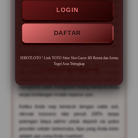
SLOT DEMO hadir sebagai solusi cerdas satu
atap untuk Anda! Kami menyediakan akses gratis
LOGIN
ke ribuan simulator mesin slot online terlengkap
untuk menguji pola, ritme, dan strategi Anda.
Tidak hanya sebagai tempat latihan, platform
DAFTAR
kami juga terintegrasi dengan gerbang taruhan
resmi yang menawarkan kemudahan transaksi
luar biasa.
JEBOTLOTO ! Link TOTO Situs Slot Gacor 4D Resmi dan Arena
Togel Asia Telengkap
Coba berbagai judul game populer dari provider
© COPYRIGHT 2026 HOKIEMAS88
internasional dengan fitur, grafik, dan tingkat
volatilitas yang persis sama dengan versi aslinya.
Sempurna untuk mengasah insting bertaruh Anda
tanpa kehilangan modal sepeser pun.
Ketika Anda siap bertaruh dengan saldo asli,
nikmati konversi nilai penuh 100% tanpa
potongan biaya admin untuk deposit via pulsa
provider seluler terkemuka. Apa yang Anda kirim
adalah apa yang Anda mainkan!