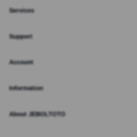
Buka
Services
Buka
Support
Buka
Account
Buka
Information
Buka
About JEBOLTOTO