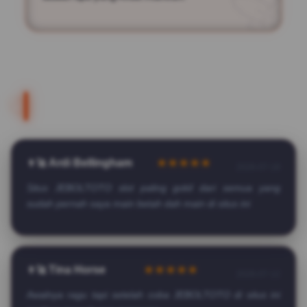
ULASAN TERBARU KOMUNITAS
JEBOLTOTO
Ardi Bellingham
★★★★★
2026-07-18
Situs JEBOLTOTO slot paling gokil dari semua yang
sudah pernah saya main betah dah main di situs ini
Tina Horse
★★★★★
2026-07-12
Awalnya ragu tapi setelah coba JEBOLTOTO di situs ini