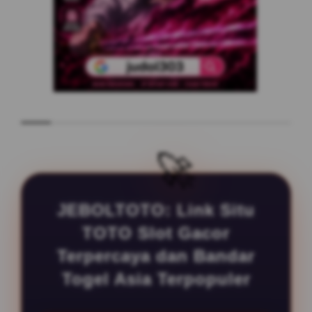
JEBOLTOTO: Link Situ
TOTO Slot Gacor
Terpercaya dan Bandar
Togel Asia Terpopuler