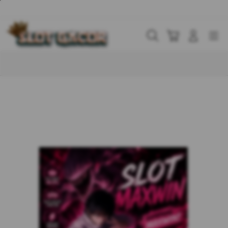
Skip
to
content
Cari
Troli
Login
Navigation
Buka Info Lebih Lanjut