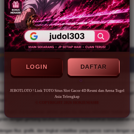
OTO Slot Gacor Terpercay
Terpopuler
ISTEM PEMBAYARAN
LAYANAN SUPPOR
5 Metode
24/7
LOGIN
DAFTAR
JEBOTLOTO ! Link TOTO Situs Slot Gacor 4D Resmi dan Arena Togel
 situs TOTO slot gacor terpercaya. Kami menyediakan pasaran toge
Asia Telengkap
ari!
© COPYRIGHT 2026 HOKIEMAS88
 Kami menyediakan akses gratis ke ribuan simulator mesin slot onl
ntegrasi dengan gerbang taruhan resmi yang menawarkan kemudahan tr
dengan fitur, grafik, dan tingkat volatilitas yang persis sama denga