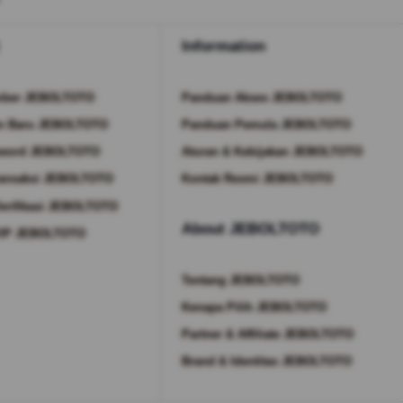
Information
mber JEBOLTOTO
Panduan Akses JEBOLTOTO
un Baru JEBOLTOTO
Panduan Pemula JEBOLTOTO
sword JEBOLTOTO
Aturan & Kebijakan JEBOLTOTO
ransaksi JEBOLTOTO
Kontak Resmi JEBOLTOTO
erifikasi JEBOLTOTO
About JEBOLTOTO
VIP JEBOLTOTO
Tentang JEBOLTOTO
Kenapa Pilih JEBOLTOTO
Partner & Affiliate JEBOLTOTO
Brand & Identitas JEBOLTOTO