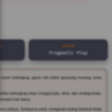
a dan Bandar Togel Asia
T
SISTEM
Pragmatic Play
l resmi terlengkap, game slot online gampang menang, serta
ine terlengkap untuk menguji pola, ritme, dan strategi Anda.
ansaksi luar biasa.
n versi aslinya. Sempurna untuk mengasah insting bertaruh Anda