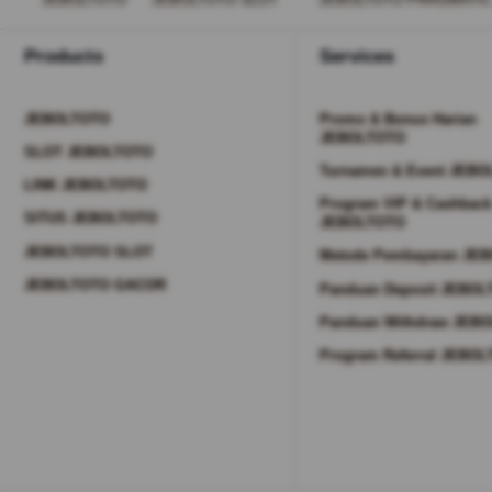
Footer Navigation
Products
Services
JEBOLTOTO
Promo & Bonus Harian
JEBOLTOTO
SLOT JEBOLTOTO
Turnamen & Event JEB
LINK JEBOLTOTO
Program VIP & Cashbac
SITUS JEBOLTOTO
JEBOLTOTO
JEBOLTOTO SLOT
Metode Pembayaran JE
JEBOLTOTO GACOR
Panduan Deposit JEBO
Panduan Withdraw JEB
Program Referral JEBO