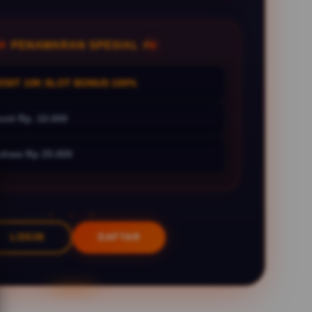
PENAWARAN SPESIAL
SIT 10K SLOT BONUS 100%
sit Rp. 10.000
hdraw Rp 25.000
LOGIN
DAFTAR