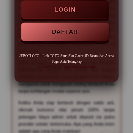
SLOT DEMO hadir sebagai solusi cerdas satu
atap untuk Anda! Kami menyediakan akses gratis
LOGIN
ke ribuan simulator mesin slot online terlengkap
untuk menguji pola, ritme, dan strategi Anda.
Tidak hanya sebagai tempat latihan, platform
DAFTAR
kami juga terintegrasi dengan gerbang taruhan
resmi yang menawarkan kemudahan transaksi
luar biasa.
JEBOTLOTO ! Link TOTO Situs Slot Gacor 4D Resmi dan Arena
Togel Asia Telengkap
Coba berbagai judul game populer dari provider
© COPYRIGHT 2026 HOKIEMAS88
internasional dengan fitur, grafik, dan tingkat
volatilitas yang persis sama dengan versi aslinya.
Sempurna untuk mengasah insting bertaruh Anda
tanpa kehilangan modal sepeser pun.
Ketika Anda siap bertaruh dengan saldo asli,
nikmati konversi nilai penuh 100% tanpa
potongan biaya admin untuk deposit via pulsa
provider seluler terkemuka. Apa yang Anda kirim
adalah apa yang Anda mainkan!