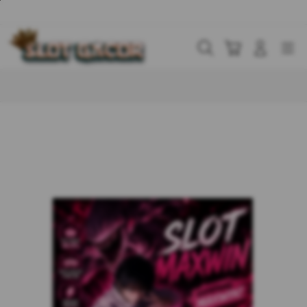
Skip
to
content
Cari
Troli
Login
Navigation
Buka Info Lebih Lanjut