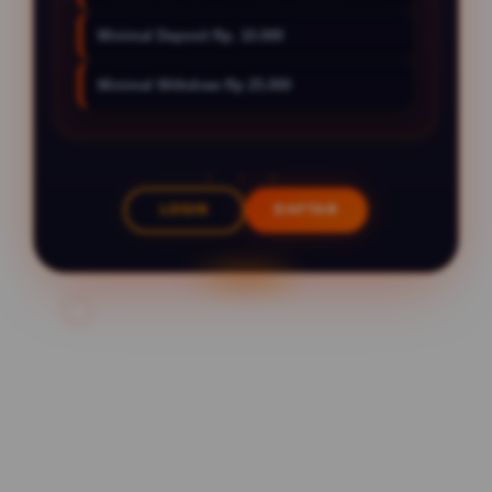
Minimal Deposit Rp. 10.000
Minimal Withdraw Rp 25.000
LOGIN
DAFTAR
Layer Popup Close
JEBOLTOTO: Link Situ
TOTO Slot Gacor Terpercaya
dan Bandar Togel Asia
Terpopuler