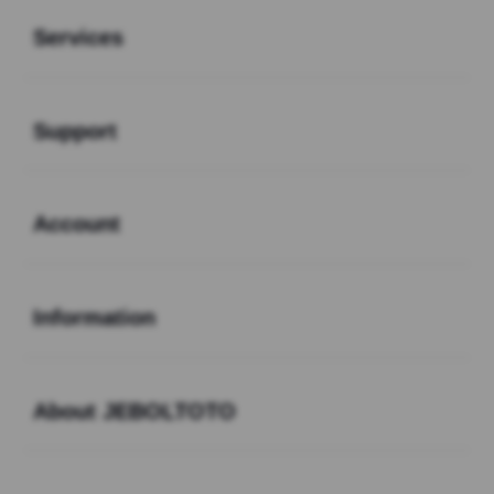
Buka
Services
Buka
Support
Buka
Account
Buka
Information
Buka
About JEBOLTOTO