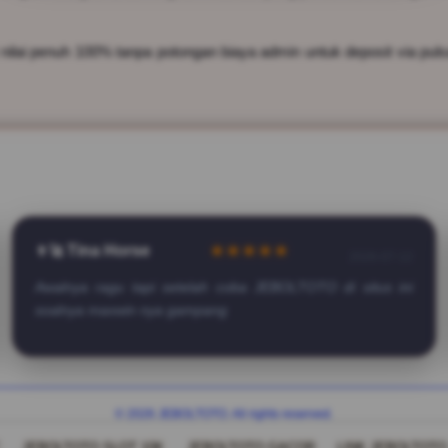
i nilai penuh 100% tanpa potongan biaya admin untuk deposit via pul
JEBOLTOTO
Tina Horse
★★★★★
2026-07-12
Awalnya ragu tapi setelah coba JEBOLTOTO di situs ini
soalnya maxwin nya gampang
© 2026 JEBOLTOTO. All rights reserved.
C
JEBOLTOTO SLOT 10K
JEBOLTOTO GACOR
LINK JEBOLTOTO