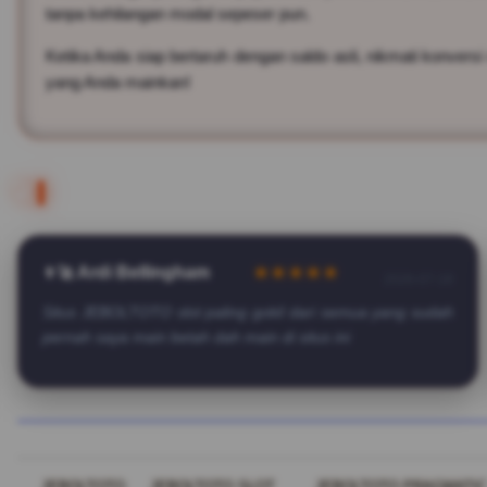
tanpa kehilangan modal sepeser pun.
Ketika Anda siap bertaruh dengan saldo asli, nikmati konvers
yang Anda mainkan!
ULASAN TERBARU KOMUNITAS 
Ardi Bellingham
★★★★★
2026-07-18
Situs JEBOLTOTO slot paling gokil dari semua yang sudah
pernah saya main betah dah main di situs ini
JEBOLTOTO
JEBOLTOTO SLOT
JEBOLTOTO PRAGMATI