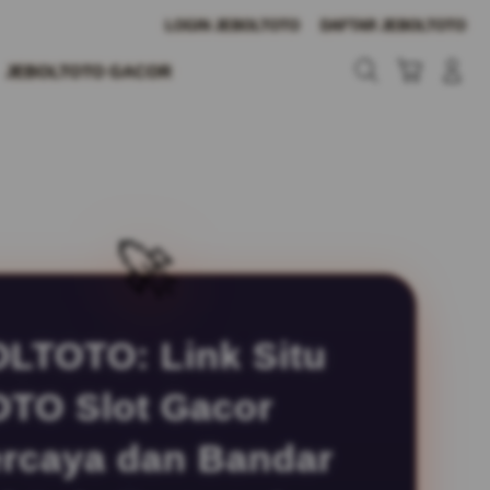
LOGIN JEBOLTOTO
DAFTAR JEBOLTOTO
Cari
Troli
Login/Sign-Up
JEBOLTOTO GACOR
Cari
LTOTO: Link Situ
OTO Slot Gacor
ercaya dan Bandar