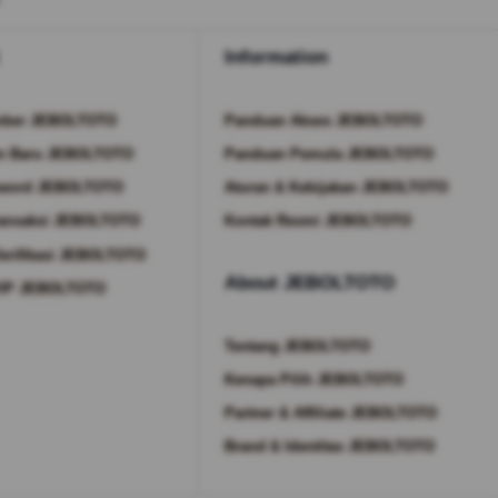
Information
mber JEBOLTOTO
Panduan Akses JEBOLTOTO
un Baru JEBOLTOTO
Panduan Pemula JEBOLTOTO
sword JEBOLTOTO
Aturan & Kebijakan JEBOLTOTO
ransaksi JEBOLTOTO
Kontak Resmi JEBOLTOTO
erifikasi JEBOLTOTO
About JEBOLTOTO
VIP JEBOLTOTO
Tentang JEBOLTOTO
Kenapa Pilih JEBOLTOTO
Partner & Affiliate JEBOLTOTO
Brand & Identitas JEBOLTOTO