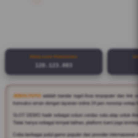
Layer Popup Close
JEBOLTOTO: Link Situ T
PENILAIAN PENGGUNA
S
120.123.003
JEBOLTOTO
adalah bandar togel Asia terpopuler dan link
transaksi aman dengan layanan online 24 jam nonstop setiap h
SLOT DEMO hadir sebagai solusi cerdas satu atap untuk Anda!
Tidak hanya sebagai tempat latihan, platform kami juga teri
Coba berbagai judul game populer dari provider internasional 