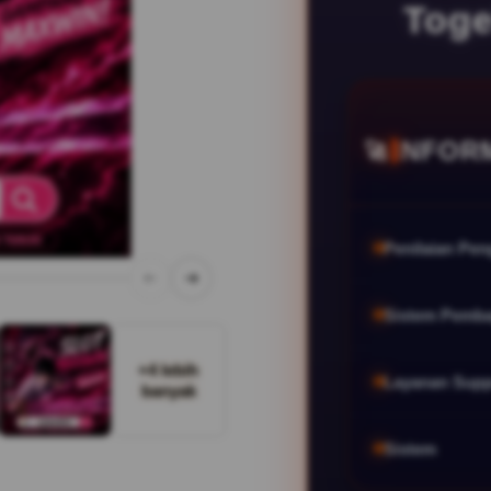
Toge
INFOR
Penilaian Pe
Sebelumnya
Berikutnya
Sistem Pemb
+4 lebih
Layanan Supp
banyak
Sistem