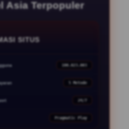
l Asia Terpopuler
MASI SITUS
ngguna
100.023.003
ayaran
5 Metode
ort
24/7
Pragmatic Play