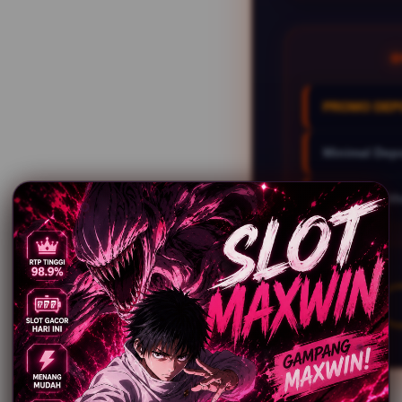
PROMO DEPO
Minimal Depo
Minimal Wit