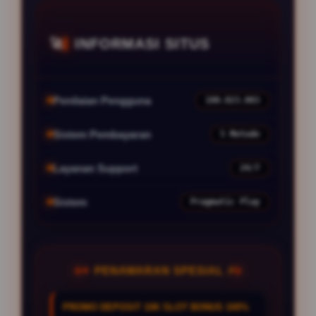
INFORMASI SITUS
Penilaian Pengguna
100.023.003
Sistem Pembayaran
5 Metode
Layanan Support
24/7
Sistem
Pragmatic Play
PENAWARAN SPESIAL
PROMO DEPOSIT 10K SLOT BONUS 100%