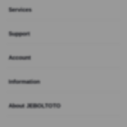
Buka
Services
Buka
Support
Buka
Account
Buka
Information
Buka
About JEBOLTOTO