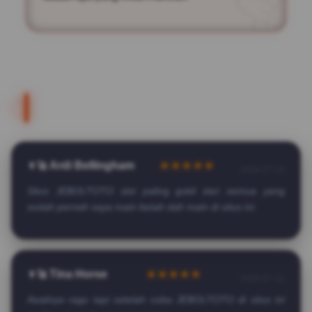
ULASAN TERBARU KOMUNITAS
JEBOLTOTO
Ardi Bellingham
★★★★★
2026-07-18
Situs JEBOLTOTO slot paling gokil dari semua yang
sudah pernah saya main betah dah main di situs ini
Tina Horse
★★★★★
2026-07-12
Awalnya ragu tapi setelah coba JEBOLTOTO di situs ini