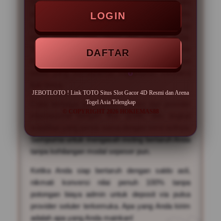
SLOT DEMO hadir sebagai solusi cerdas satu
atap untuk Anda! Kami menyediakan akses gratis
LOGIN
ke ribuan simulator mesin slot online terlengkap
untuk menguji pola, ritme, dan strategi Anda.
Tidak hanya sebagai tempat latihan, platform
DAFTAR
kami juga terintegrasi dengan gerbang taruhan
resmi yang menawarkan kemudahan transaksi
luar biasa.
JEBOTLOTO ! Link TOTO Situs Slot Gacor 4D Resmi dan Arena
Togel Asia Telengkap
Coba berbagai judul game populer dari provider
© COPYRIGHT 2026 HOKIEMAS88
internasional dengan fitur, grafik, dan tingkat
volatilitas yang persis sama dengan versi aslinya.
Sempurna untuk mengasah insting bertaruh Anda
tanpa kehilangan modal sepeser pun.
Ketika Anda siap bertaruh dengan saldo asli,
nikmati konversi nilai penuh 100% tanpa
potongan biaya admin untuk deposit via pulsa
provider seluler terkemuka. Apa yang Anda kirim
adalah apa yang Anda mainkan!