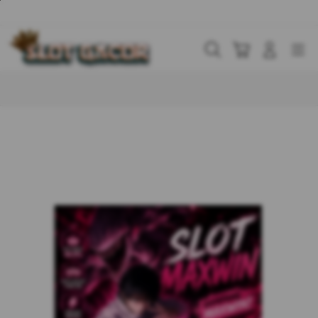
Skip
to
content
Cari
Troli
Login
Navigation
Buka Info Lebih Lanjut