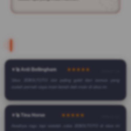
ULASAN TERBARU KOMUNITAS
JEBOLTOTO
Ardi Bellingham
★★★★★
2026-07-18
Situs JEBOLTOTO slot paling gokil dari semua yang
sudah pernah saya main betah dah main di situs ini
Tina Horse
★★★★★
2026-07-12
Awalnya ragu tapi setelah coba JEBOLTOTO di situs ini