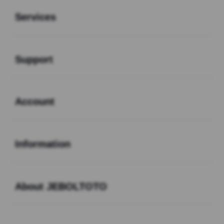
Buka
Services
Buka
Support
Buka
Account
Buka
Information
Buka
About JEBOLTOTO