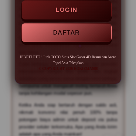
SLOT DEMO hadir sebagai solusi cerdas satu
atap untuk Anda! Kami menyediakan akses gratis
LOGIN
ke ribuan simulator mesin slot online terlengkap
untuk menguji pola, ritme, dan strategi Anda.
Tidak hanya sebagai tempat latihan, platform
DAFTAR
kami juga terintegrasi dengan gerbang taruhan
resmi yang menawarkan kemudahan transaksi
luar biasa.
JEBOTLOTO ! Link TOTO Situs Slot Gacor 4D Resmi dan Arena
Togel Asia Telengkap
Coba berbagai judul game populer dari provider
© COPYRIGHT 2026 HOKIEMAS88
internasional dengan fitur, grafik, dan tingkat
volatilitas yang persis sama dengan versi aslinya.
Sempurna untuk mengasah insting bertaruh Anda
tanpa kehilangan modal sepeser pun.
Ketika Anda siap bertaruh dengan saldo asli,
nikmati konversi nilai penuh 100% tanpa
potongan biaya admin untuk deposit via pulsa
provider seluler terkemuka. Apa yang Anda kirim
adalah apa yang Anda mainkan!