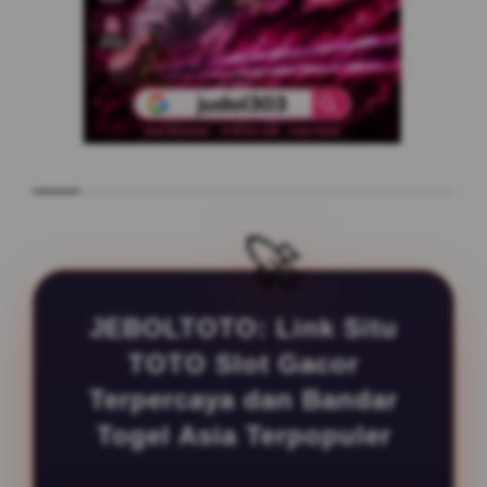
JEBOLTOTO: Link Situ
TOTO Slot Gacor
Terpercaya dan Bandar
Togel Asia Terpopuler