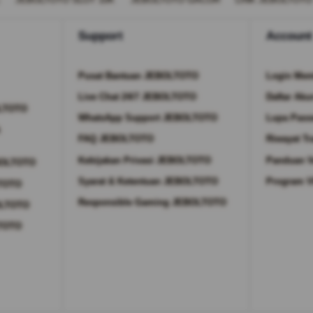
Support
Account
Pusat Bantuan JEBOLTOTO
Login Me
Live Chat 24/7 JEBOLTOTO
Daftar Ak
OLTOTO
WhatsApp Support JEBOLTOTO
Lupa Pas
k
FAQ JEBOLTOTO
Riwayat T
Kebijakan Privasi JEBOLTOTO
Panduan V
BOLTOTO
Syarat & Ketentuan JEBOLTOTO
Program 
LTOTO
Responsible Gaming JEBOLTOTO
OLTOTO
LTOTO