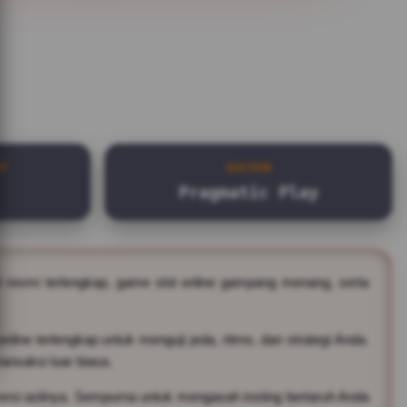
a dan Bandar Togel Asia
T
SISTEM
Pragmatic Play
l resmi terlengkap, game slot online gampang menang, serta
ine terlengkap untuk menguji pola, ritme, dan strategi Anda.
ansaksi luar biasa.
n versi aslinya. Sempurna untuk mengasah insting bertaruh Anda