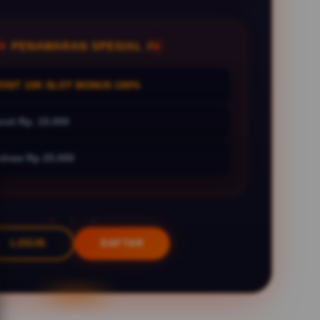
PENAWARAN SPESIAL
SIT 10K SLOT BONUS 100%
sit Rp. 10.000
hdraw Rp 25.000
LOGIN
DAFTAR