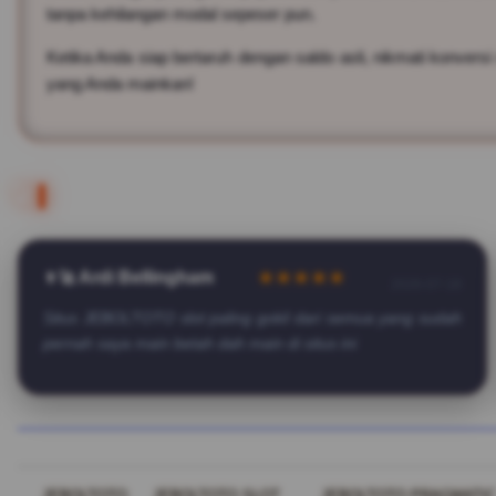
tanpa kehilangan modal sepeser pun.
Ketika Anda siap bertaruh dengan saldo asli, nikmati konvers
yang Anda mainkan!
ULASAN TERBARU KOMUNITAS 
Ardi Bellingham
★★★★★
2026-07-18
Situs JEBOLTOTO slot paling gokil dari semua yang sudah
pernah saya main betah dah main di situs ini
JEBOLTOTO
JEBOLTOTO SLOT
JEBOLTOTO PRAGMATI