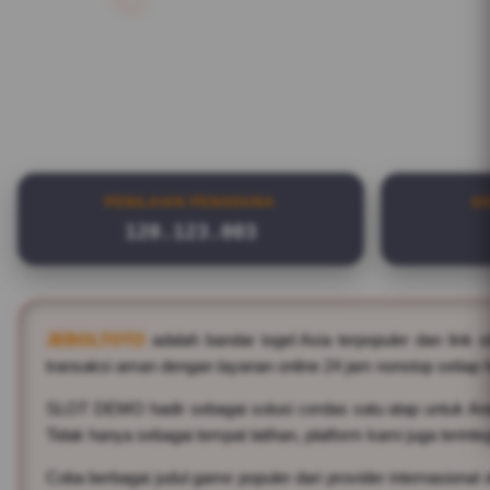
Layer Popup Close
JEBOLTOTO: Link Situ T
PENILAIAN PENGGUNA
S
120.123.003
JEBOLTOTO
adalah bandar togel Asia terpopuler dan link
transaksi aman dengan layanan online 24 jam nonstop setiap h
SLOT DEMO hadir sebagai solusi cerdas satu atap untuk Anda!
Tidak hanya sebagai tempat latihan, platform kami juga teri
Coba berbagai judul game populer dari provider internasional 