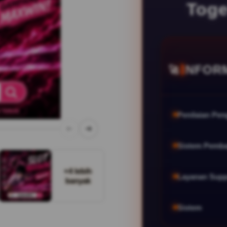
Toge
INFOR
Penilaian Pe
Sebelumnya
Berikutnya
Sistem Pemb
+4 lebih
Layanan Supp
banyak
Sistem