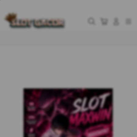
Skip
to
content
Cari
Troli
Login
Navigation
Buka Info Lebih Lanjut