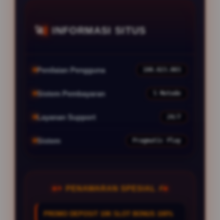
INFORMASI SITUS
Penilaian Pengguna
100.023.003
Sistem Pembayaran
5 Metode
Layanan Support
24/7
Sistem
Pragmatic Play
PENAWARAN SPESIAL
PROMO DEPOSIT 10K SLOT BONUS 100%