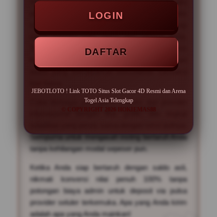
SLOT DEMO hadir sebagai solusi cerdas satu
atap untuk Anda! Kami menyediakan akses gratis
LOGIN
ke ribuan simulator mesin slot online terlengkap
untuk menguji pola, ritme, dan strategi Anda.
Tidak hanya sebagai tempat latihan, platform
DAFTAR
kami juga terintegrasi dengan gerbang taruhan
resmi yang menawarkan kemudahan transaksi
luar biasa.
JEBOTLOTO ! Link TOTO Situs Slot Gacor 4D Resmi dan Arena
Togel Asia Telengkap
Coba berbagai judul game populer dari provider
© COPYRIGHT 2026 HOKIEMAS88
internasional dengan fitur, grafik, dan tingkat
volatilitas yang persis sama dengan versi aslinya.
Sempurna untuk mengasah insting bertaruh Anda
tanpa kehilangan modal sepeser pun.
Ketika Anda siap bertaruh dengan saldo asli,
nikmati konversi nilai penuh 100% tanpa
potongan biaya admin untuk deposit via pulsa
provider seluler terkemuka. Apa yang Anda kirim
adalah apa yang Anda mainkan!