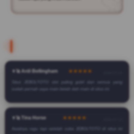
ULASAN TERBARU KOMUNITAS
JEBOLTOTO
Ardi Bellingham
★★★★★
2026-07-18
Situs JEBOLTOTO slot paling gokil dari semua yang
sudah pernah saya main betah dah main di situs ini
Tina Horse
★★★★★
2026-07-12
Awalnya ragu tapi setelah coba JEBOLTOTO di situs ini