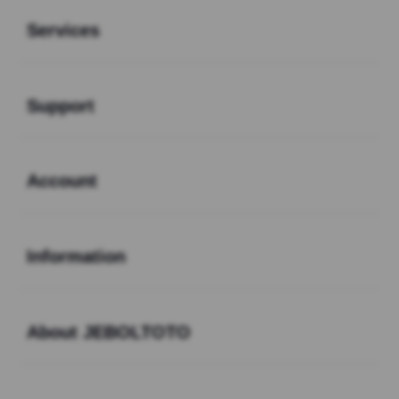
Buka
Services
Buka
Support
Buka
Account
Buka
Information
Buka
About JEBOLTOTO