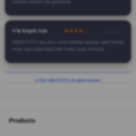
soalnya maxwin nya gampang
Angeli Jule
★★★★☆
2026-07-14
JEBOLTOTO nya seru cuma loading kadang agak lambat
saran saya dipercepat biar makin puas mainnya
© 2026 JEBOLTOTO. All rights reserved.
Buka
Footer Navigation
Products