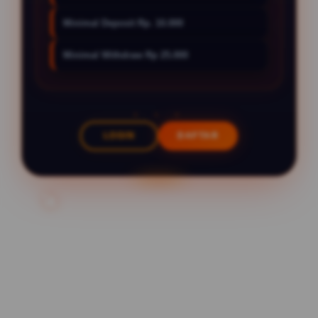
Minimal Deposit Rp. 10.000
Minimal Withdraw Rp 25.000
LOGIN
DAFTAR
Layer Popup Close
JEBOLTOTO: Link Situ
TOTO Slot Gacor Terpercaya
dan Bandar Togel Asia
Terpopuler