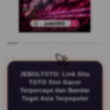
JEBOLTOTO: Link Situ
TOTO Slot Gacor
Terpercaya dan Bandar
Togel Asia Terpopuler