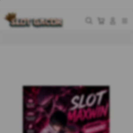
Skip
to
content
Cari
Troli
Login
Navigation
Buka Info Lebih Lanjut