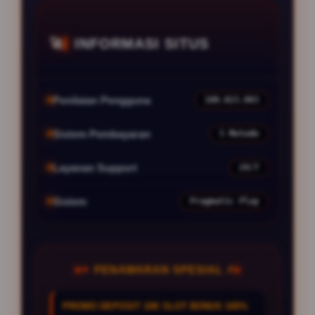
INFORMASI SITUS
Penilaian Pengguna
100.023.003
Sistem Pembayaran
5 Metode
Layanan Support
24/7
Sistem
Pragmatic Play
PENAWARAN SPESIAL
PROMO DEPOSIT 10K SLOT BONUS 100%