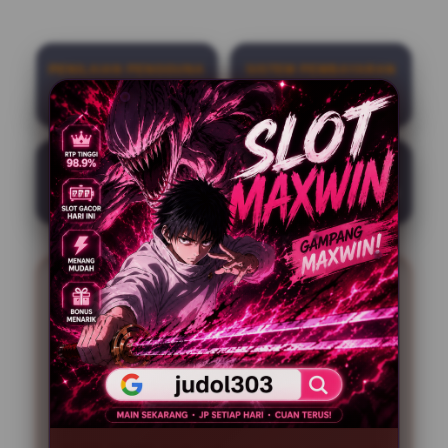
PENILAIAN PENGGUNA
SISTEM PEMBAYARAN
120.123.003
5 Metode
LAYANAN SUPPORT
SISTEM
24/7
Pragmatic Play
JEBOLTOTO
adalah bandar togel Asia terpopuler
dan link situs TOTO slot gacor terpercaya. Kami
menyediakan pasaran togel resmi terlengkap,
game slot online gampang menang, serta
transaksi aman dengan layanan online 24 jam
nonstop setiap hari!