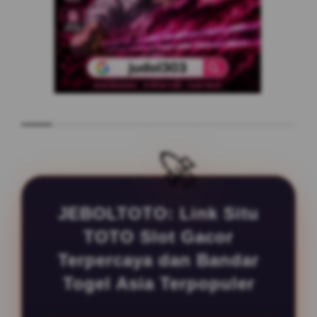
JEBOLTOTO: Link Situ
TOTO Slot Gacor
Terpercaya dan Bandar
Togel Asia Terpopuler