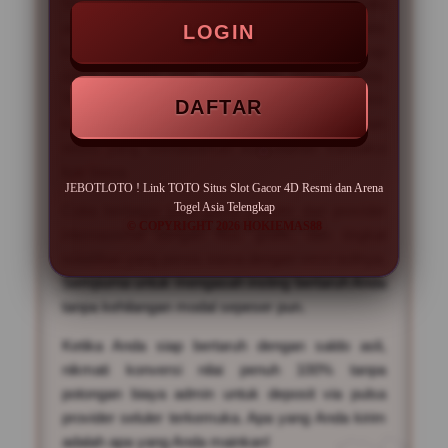
SLOT DEMO hadir sebagai solusi cerdas satu
atap untuk Anda! Kami menyediakan akses gratis
LOGIN
ke ribuan simulator mesin slot online terlengkap
untuk menguji pola, ritme, dan strategi Anda.
Tidak hanya sebagai tempat latihan, platform
DAFTAR
kami juga terintegrasi dengan gerbang taruhan
resmi yang menawarkan kemudahan transaksi
luar biasa.
JEBOTLOTO ! Link TOTO Situs Slot Gacor 4D Resmi dan Arena
Togel Asia Telengkap
Coba berbagai judul game populer dari provider
© COPYRIGHT 2026 HOKIEMAS88
internasional dengan fitur, grafik, dan tingkat
volatilitas yang persis sama dengan versi aslinya.
Sempurna untuk mengasah insting bertaruh Anda
tanpa kehilangan modal sepeser pun.
Ketika Anda siap bertaruh dengan saldo asli,
nikmati konversi nilai penuh 100% tanpa
potongan biaya admin untuk deposit via pulsa
provider seluler terkemuka. Apa yang Anda kirim
adalah apa yang Anda mainkan!