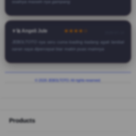
soalnya maxwin nya gampang
Angeli Jule
★★★★☆
2026-07-14
JEBOLTOTO nya seru cuma loading kadang agak lambat
saran saya dipercepat biar makin puas mainnya
© 2026 JEBOLTOTO. All rights reserved.
Buka
Footer Navigation
Products