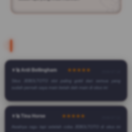
ULASAN TERBARU KOMUNITAS
JEBOLTOTO
Ardi Bellingham
★★★★★
2026-07-18
Situs JEBOLTOTO slot paling gokil dari semua yang
sudah pernah saya main betah dah main di situs ini
Tina Horse
★★★★★
2026-07-12
Awalnya ragu tapi setelah coba JEBOLTOTO di situs ini