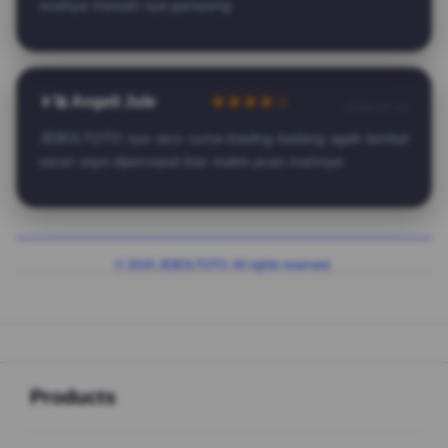
soalnya maxwin nya gampang
Angeli Jule
★★★★☆
2026-07-14
JEBOLTOTO nya seru cuma loading kadang agak lambat
saran saya dipercepat biar makin puas mainnya
© 2026 JEBOLTOTO. All rights reserved.
Buka
Footer Navigation
Products