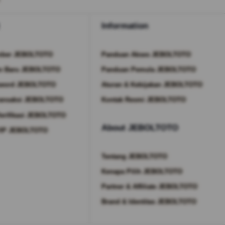
Information
mber JEBOLTOTO
Panduan Akses JEBOLTOTO
un Baru JEBOLTOTO
Panduan Pemula JEBOLTOTO
sword JEBOLTOTO
Aturan & Kebijakan JEBOLTOTO
ransaksi JEBOLTOTO
Kontak Resmi JEBOLTOTO
erifikasi JEBOLTOTO
About JEBOLTOTO
VIP JEBOLTOTO
Tentang JEBOLTOTO
Kenapa Pilih JEBOLTOTO
Partner & Affiliate JEBOLTOTO
Brand & Identitas JEBOLTOTO