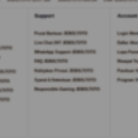
Support
Account
Pusat Bantuan JEBOLTOTO
Login Me
Live Chat 24/7 JEBOLTOTO
Daftar Ak
OLTOTO
WhatsApp Support JEBOLTOTO
Lupa Pas
k
FAQ JEBOLTOTO
Riwayat T
Kebijakan Privasi JEBOLTOTO
Panduan V
BOLTOTO
Syarat & Ketentuan JEBOLTOTO
Program 
LTOTO
Responsible Gaming JEBOLTOTO
OLTOTO
LTOTO