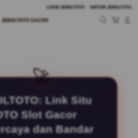
LOGIN JEBOLTOTO
DAFTAR JEBOLTOTO
Cari
Troli
Login/Sign-Up
JEBOLTOTO GACOR
Cari
LTOTO: Link Situ
OTO Slot Gacor
ercaya dan Bandar