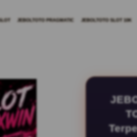
SLOT
JEBOLTOTO PRAGMATIC
JEBOLTOTO SLOT 10K
JEBO
T
Terp