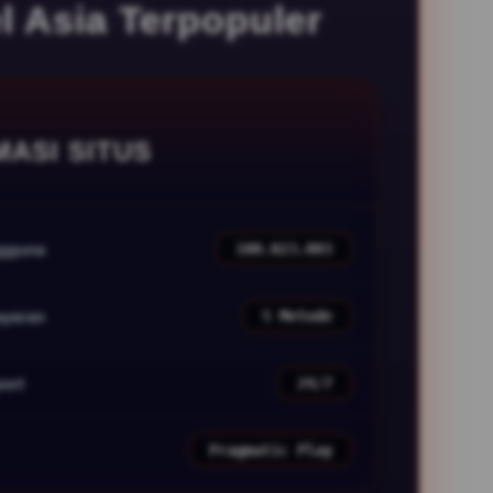
l Asia Terpopuler
MASI SITUS
ngguna
100.023.003
ayaran
5 Metode
ort
24/7
Pragmatic Play