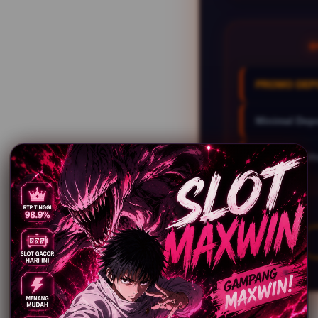
PROMO DEPO
Minimal Depo
Minimal Wit