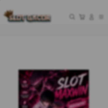
Skip
to
content
Cari
Troli
Login
Navigation
Buka Info Lebih Lanjut