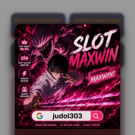
PENILAIAN PENGGUNA
SISTEM PEMBAYARAN
120.123.003
5 Metode
LAYANAN SUPPORT
SISTEM
24/7
Pragmatic Play
JEBOLTOTO
adalah bandar togel Asia terpopuler
dan link situs TOTO slot gacor terpercaya. Kami
menyediakan pasaran togel resmi terlengkap,
game slot online gampang menang, serta
transaksi aman dengan layanan online 24 jam
nonstop setiap hari!