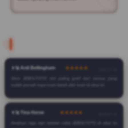
ULASAN TERBARU KOMUNITAS
JEBOLTOTO
Ardi Bellingham
★★★★★
2026-07-18
Situs JEBOLTOTO slot paling gokil dari semua yang
sudah pernah saya main betah dah main di situs ini
Tina Horse
★★★★★
2026-07-12
Awalnya ragu tapi setelah coba JEBOLTOTO di situs ini