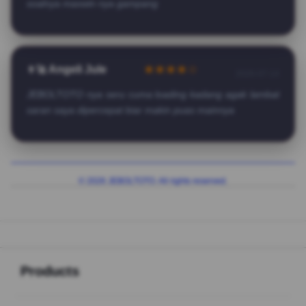
soalnya maxwin nya gampang
Angeli Jule
★★★★☆
2026-07-14
JEBOLTOTO nya seru cuma loading kadang agak lambat
saran saya dipercepat biar makin puas mainnya
© 2026 JEBOLTOTO. All rights reserved.
Buka
Footer Navigation
Products