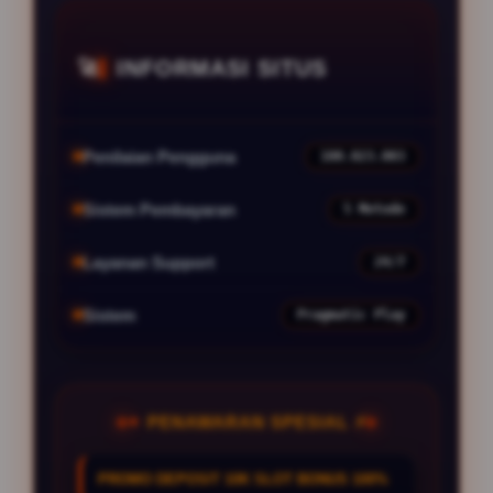
INFORMASI SITUS
Penilaian Pengguna
100.023.003
Sistem Pembayaran
5 Metode
Layanan Support
24/7
Sistem
Pragmatic Play
PENAWARAN SPESIAL
PROMO DEPOSIT 10K SLOT BONUS 100%