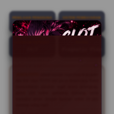
PENILAIAN PENGGUNA
SISTEM PEMBAYARAN
120.123.003
5 Metode
LAYANAN SUPPORT
SISTEM
24/7
Pragmatic Play
JEBOLTOTO
adalah bandar togel Asia terpopuler
dan link situs TOTO slot gacor terpercaya. Kami
menyediakan pasaran togel resmi terlengkap,
game slot online gampang menang, serta
transaksi aman dengan layanan online 24 jam
nonstop setiap hari!