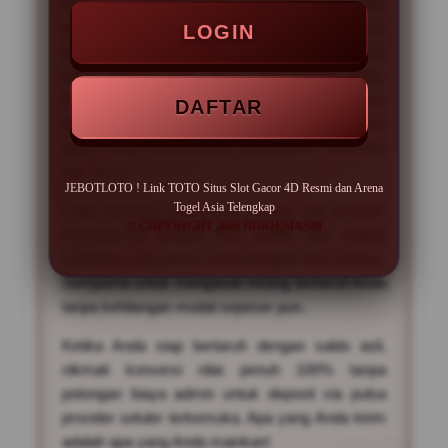
SLOT DEMO hadir sebagai solusi cerdas satu
atap untuk Anda! Kami menyediakan akses gratis
LOGIN
ke ribuan simulator mesin slot online terlengkap
untuk menguji pola, ritme, dan strategi Anda.
Tidak hanya sebagai tempat latihan, platform
DAFTAR
kami juga terintegrasi dengan gerbang taruhan
resmi yang menawarkan kemudahan transaksi
luar biasa.
JEBOTLOTO ! Link TOTO Situs Slot Gacor 4D Resmi dan Arena
Togel Asia Telengkap
Coba berbagai judul game populer dari provider
© COPYRIGHT 2026 HOKIEMAS88
internasional dengan fitur, grafik, dan tingkat
volatilitas yang persis sama dengan versi aslinya.
Sempurna untuk mengasah insting bertaruh Anda
tanpa kehilangan modal sepeser pun.
Ketika Anda siap bertaruh dengan saldo asli,
nikmati konversi nilai penuh 100% tanpa
potongan biaya admin untuk deposit via pulsa
provider seluler terkemuka. Apa yang Anda kirim
adalah apa yang Anda mainkan!