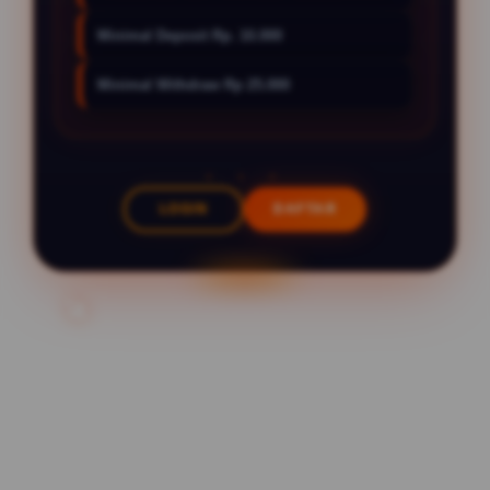
Minimal Deposit Rp. 10.000
Minimal Withdraw Rp 25.000
LOGIN
DAFTAR
Layer Popup Close
JEBOLTOTO: Link Situ
TOTO Slot Gacor Terpercaya
dan Bandar Togel Asia
Terpopuler