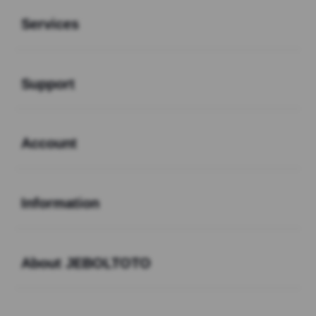
Buka
Services
Buka
Support
Buka
Account
Buka
Information
Buka
About JEBOLTOTO