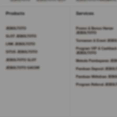
Footer Navigation
Products
Services
JEBOLTOTO
Promo & Bonus Harian
JEBOLTOTO
SLOT JEBOLTOTO
Turnamen & Event JEB
LINK JEBOLTOTO
Program VIP & Cashbac
SITUS JEBOLTOTO
JEBOLTOTO
JEBOLTOTO SLOT
Metode Pembayaran JE
JEBOLTOTO GACOR
Panduan Deposit JEBO
Panduan Withdraw JEB
Program Referral JEBO