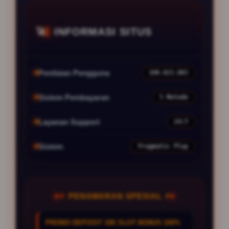
INFORMASI SITUS
Penilaian Pengguna
100.023.003
Sistem Pembayaran
5 Metode
Layanan Support
24/7
Sistem
Pragmatic Play
PENAWARAN SPESIAL
PROMO DEPOSIT 10K SLOT BONUS 100%