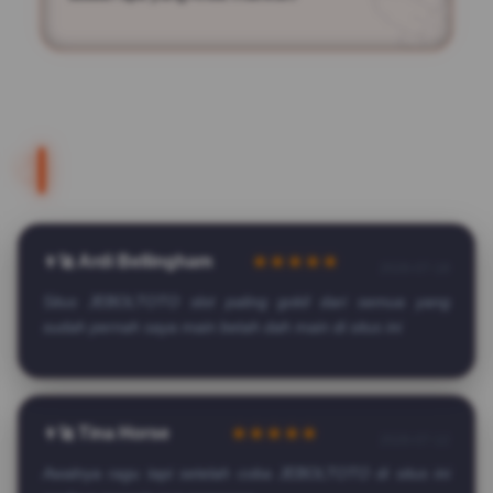
ULASAN TERBARU KOMUNITAS
JEBOLTOTO
Ardi Bellingham
★★★★★
2026-07-18
Situs JEBOLTOTO slot paling gokil dari semua yang
sudah pernah saya main betah dah main di situs ini
Tina Horse
★★★★★
2026-07-12
Awalnya ragu tapi setelah coba JEBOLTOTO di situs ini