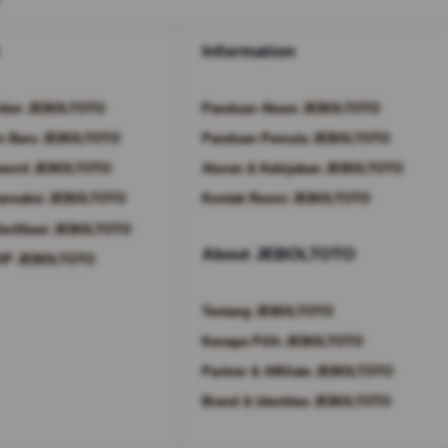
Information
mber JEBOLTOTO
Panduan Akses JEBOLTOTO
un Baru JEBOLTOTO
Panduan Pemula JEBOLTOTO
sword JEBOLTOTO
Aturan & Kebijakan JEBOLTOTO
ransaksi JEBOLTOTO
Kontak Resmi JEBOLTOTO
erifikasi JEBOLTOTO
About JEBOLTOTO
VIP JEBOLTOTO
Tentang JEBOLTOTO
Kenapa Pilih JEBOLTOTO
Partner & Affiliate JEBOLTOTO
Brand & Identitas JEBOLTOTO