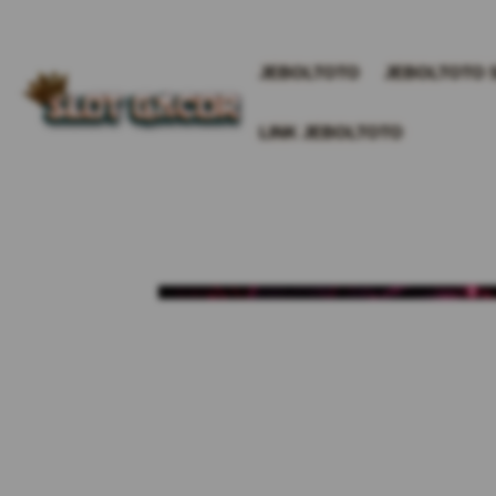
Skip
to
content
JEBOLTOTO
JEBOLTOTO 
LINK JEBOLTOTO
Buka Info Lebih Lanjut