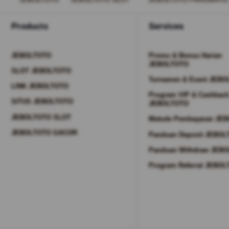
Footer Navigation
Products
Services
JEBOLTOTO
Promo & Bonus Harian
JEBOLTOTO
SLOT JEBOLTOTO
Turnamen & Event JEB
LINK JEBOLTOTO
Program VIP & Cashbac
SITUS JEBOLTOTO
JEBOLTOTO
JEBOLTOTO SLOT
Metode Pembayaran JE
JEBOLTOTO GACOR
Panduan Deposit JEBO
Panduan Withdraw JEB
Program Referral JEBO