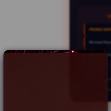
PROMO DEPO
Minimal Depo
Minimal Wit