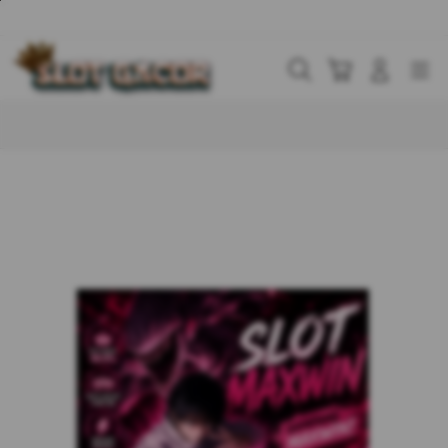
Skip
to
content
Cari
Troli
Login
Navigation
Buka Info Lebih Lanjut