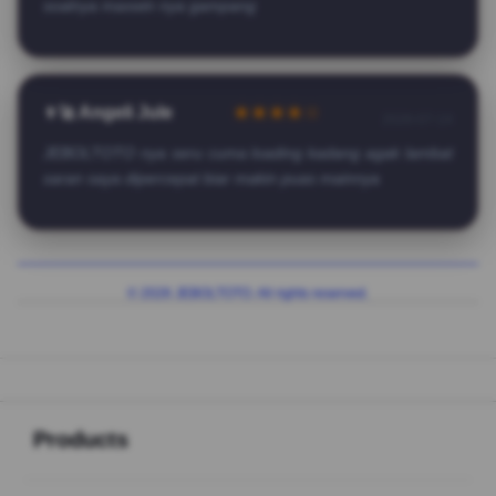
soalnya maxwin nya gampang
Angeli Jule
★★★★☆
2026-07-14
JEBOLTOTO nya seru cuma loading kadang agak lambat
saran saya dipercepat biar makin puas mainnya
© 2026 JEBOLTOTO. All rights reserved.
Buka
Footer Navigation
Products