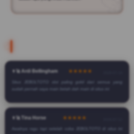
ULASAN TERBARU KOMUNITAS
JEBOLTOTO
Ardi Bellingham
★★★★★
2026-07-18
Situs JEBOLTOTO slot paling gokil dari semua yang
sudah pernah saya main betah dah main di situs ini
Tina Horse
★★★★★
2026-07-12
Awalnya ragu tapi setelah coba JEBOLTOTO di situs ini