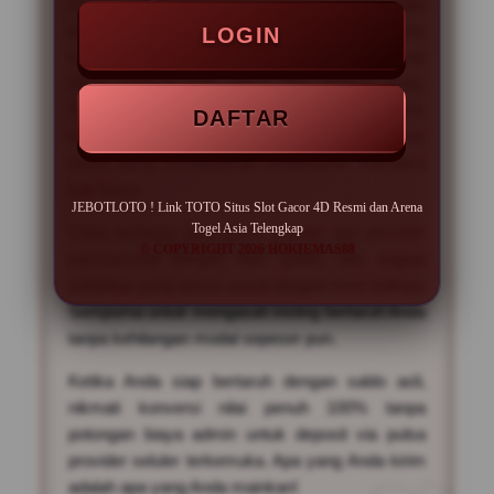
SLOT DEMO hadir sebagai solusi cerdas satu
atap untuk Anda! Kami menyediakan akses gratis
LOGIN
ke ribuan simulator mesin slot online terlengkap
untuk menguji pola, ritme, dan strategi Anda.
Tidak hanya sebagai tempat latihan, platform
DAFTAR
kami juga terintegrasi dengan gerbang taruhan
resmi yang menawarkan kemudahan transaksi
luar biasa.
JEBOTLOTO ! Link TOTO Situs Slot Gacor 4D Resmi dan Arena
Togel Asia Telengkap
Coba berbagai judul game populer dari provider
© COPYRIGHT 2026 HOKIEMAS88
internasional dengan fitur, grafik, dan tingkat
volatilitas yang persis sama dengan versi aslinya.
Sempurna untuk mengasah insting bertaruh Anda
tanpa kehilangan modal sepeser pun.
Ketika Anda siap bertaruh dengan saldo asli,
nikmati konversi nilai penuh 100% tanpa
potongan biaya admin untuk deposit via pulsa
provider seluler terkemuka. Apa yang Anda kirim
adalah apa yang Anda mainkan!