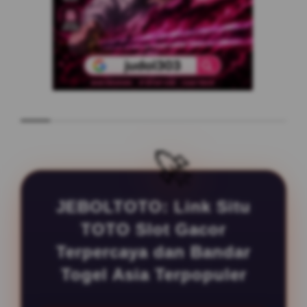
JEBOLTOTO: Link Situ
TOTO Slot Gacor
Terpercaya dan Bandar
Togel Asia Terpopuler