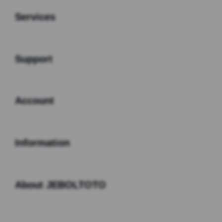
Buka
Services
Buka
Support
Buka
Account
Buka
Information
Buka
About JEBOLTOTO