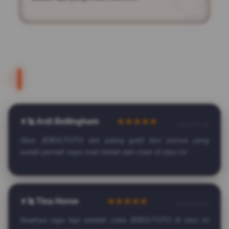
ULASAN TERBARU KOMUNITAS
JEBOLTOTO
Ardi Bellingham
★★★★★
2026-07-18
Situs JEBOLTOTO slot paling gokil dari semua yang
sudah pernah saya main betah dah main di situs ini
Tina Horse
★★★★★
2026-07-12
Awalnya ragu tapi setelah coba JEBOLTOTO di situs ini