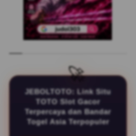
JEBOLTOTO: Link Situ
TOTO Slot Gacor
Terpercaya dan Bandar
Togel Asia Terpopuler