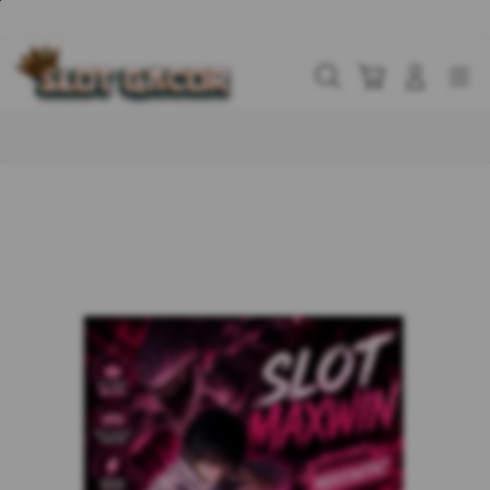
Skip
to
content
Cari
Troli
Login
Navigation
Buka Info Lebih Lanjut