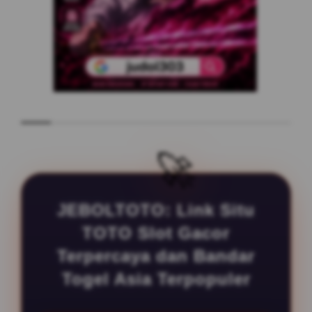
JEBOLTOTO: Link Situ
TOTO Slot Gacor
Terpercaya dan Bandar
Togel Asia Terpopuler