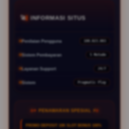
INFORMASI SITUS
Penilaian Pengguna
100.023.003
Sistem Pembayaran
5 Metode
Layanan Support
24/7
Sistem
Pragmatic Play
PENAWARAN SPESIAL
PROMO DEPOSIT 10K SLOT BONUS 100%