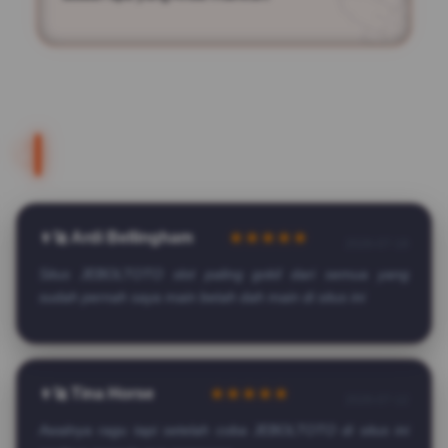
ULASAN TERBARU KOMUNITAS
JEBOLTOTO
Ardi Bellingham
★★★★★
2026-07-18
Situs JEBOLTOTO slot paling gokil dari semua yang
sudah pernah saya main betah dah main di situs ini
Tina Horse
★★★★★
2026-07-12
Awalnya ragu tapi setelah coba JEBOLTOTO di situs ini