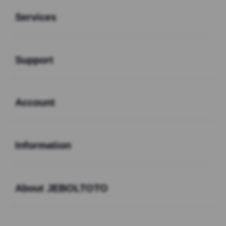
Buka
Services
Buka
Support
Buka
Account
Buka
Information
Buka
About JEBOLTOTO