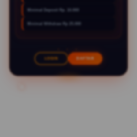
Minimal Deposit Rp. 10.000
Minimal Withdraw Rp 25.000
LOGIN
DAFTAR
Layer Popup Close
JEBOLTOTO: Link Situ
TOTO Slot Gacor Terpercaya
dan Bandar Togel Asia
Terpopuler