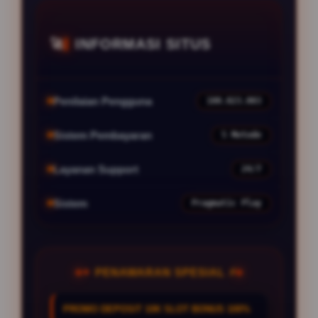
INFORMASI SITUS
Penilaian Pengguna
100.023.003
Sistem Pembayaran
5 Metode
Layanan Support
24/7
Sistem
Pragmatic Play
PENAWARAN SPESIAL
PROMO DEPOSIT 10K SLOT BONUS 100%