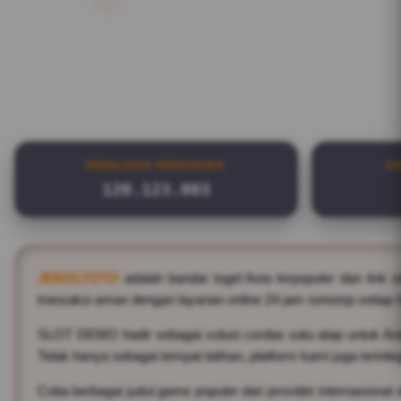
Layer Popup Close
JEBOLTOTO: Link Situ T
PENILAIAN PENGGUNA
S
120.123.003
JEBOLTOTO
adalah bandar togel Asia terpopuler dan link
transaksi aman dengan layanan online 24 jam nonstop setiap h
SLOT DEMO hadir sebagai solusi cerdas satu atap untuk Anda!
Tidak hanya sebagai tempat latihan, platform kami juga teri
Coba berbagai judul game populer dari provider internasional 