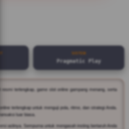
a dan Bandar Togel Asia
T
SISTEM
Pragmatic Play
l resmi terlengkap, game slot online gampang menang, serta
ine terlengkap untuk menguji pola, ritme, dan strategi Anda.
ansaksi luar biasa.
n versi aslinya. Sempurna untuk mengasah insting bertaruh Anda