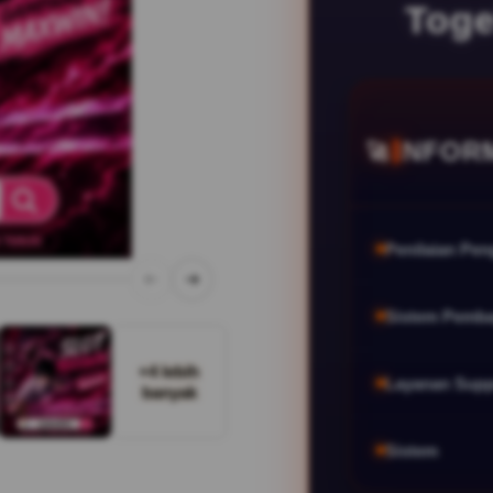
Toge
INFOR
Penilaian Pe
Sebelumnya
Berikutnya
Sistem Pemb
+4 lebih
Layanan Supp
banyak
Sistem