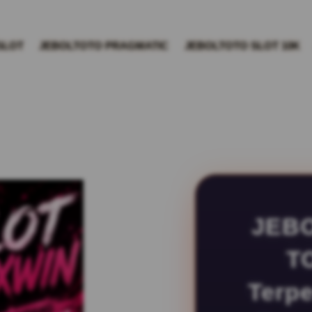
SLOT
JEBOLTOTO PRAGMATIC
JEBOLTOTO SLOT 10K
JEBO
T
Terp