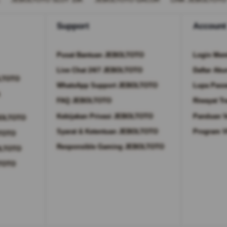
Support
Account
Pusat Bantuan JEBOLTOTO
Login Me
Live Chat 24/7 JEBOLTOTO
Daftar Ak
OLTOTO
WhatsApp Support JEBOLTOTO
Lupa Pas
k
FAQ JEBOLTOTO
Riwayat T
Kebijakan Privasi JEBOLTOTO
Panduan V
BOLTOTO
Syarat & Ketentuan JEBOLTOTO
Program 
LTOTO
Responsible Gaming JEBOLTOTO
OLTOTO
LTOTO