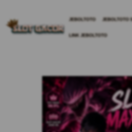
Skip
to
content
JEBOLTOTO
JEBOLTOTO 
LINK JEBOLTOTO
Buka Info Lebih Lanjut