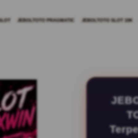
SLOT
JEBOLTOTO PRAGMATIC
JEBOLTOTO SLOT 10K
JEBO
T
Terp