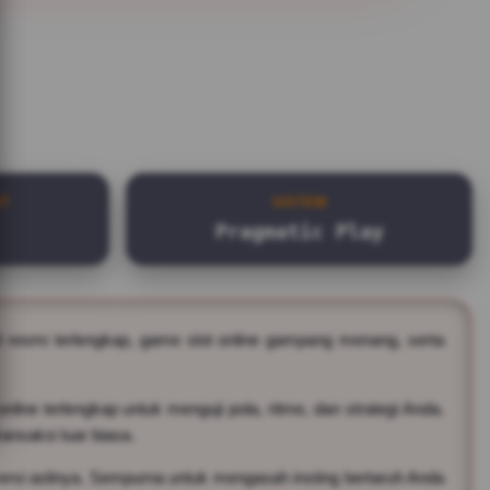
a dan Bandar Togel Asia
T
SISTEM
Pragmatic Play
l resmi terlengkap, game slot online gampang menang, serta
ine terlengkap untuk menguji pola, ritme, dan strategi Anda.
ansaksi luar biasa.
n versi aslinya. Sempurna untuk mengasah insting bertaruh Anda