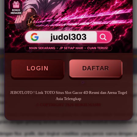
OTO Slot Gacor Terpercay
Terpopuler
ISTEM PEMBAYARAN
LAYANAN SUPPOR
5 Metode
24/7
LOGIN
DAFTAR
JEBOTLOTO ! Link TOTO Situs Slot Gacor 4D Resmi dan Arena Togel
 situs TOTO slot gacor terpercaya. Kami menyediakan pasaran toge
Asia Telengkap
ari!
© COPYRIGHT 2026 HOKIEMAS88
 Kami menyediakan akses gratis ke ribuan simulator mesin slot onl
ntegrasi dengan gerbang taruhan resmi yang menawarkan kemudahan tr
dengan fitur, grafik, dan tingkat volatilitas yang persis sama denga