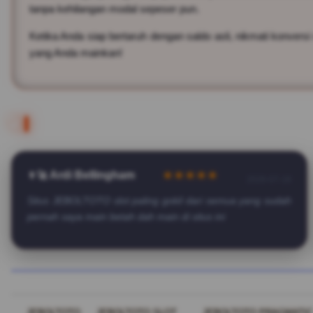
tanpa kehilangan modal sepeser pun.
Ketika Anda siap bertaruh dengan saldo asli, nikmati konvers
yang Anda mainkan!
ULASAN TERBARU KOMUNITAS 
Ardi Bellingham
★★★★★
2026-07-18
Situs JEBOLTOTO slot paling gokil dari semua yang sudah
pernah saya main betah dah main di situs ini
JEBOLTOTO
JEBOLTOTO SLOT
JEBOLTOTO PRAGMATI