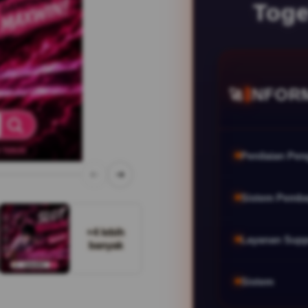
Toge
INFOR
Penilaian Pe
Sebelumnya
Berikutnya
Sistem Pemb
+4 lebih
Layanan Supp
banyak
Sistem