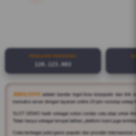
Layer Popup Close
JEBOLTOTO: Link Situ T
PENILAIAN PENGGUNA
S
120.123.003
JEBOLTOTO
adalah bandar togel Asia terpopuler dan link
transaksi aman dengan layanan online 24 jam nonstop setiap h
SLOT DEMO hadir sebagai solusi cerdas satu atap untuk Anda!
Tidak hanya sebagai tempat latihan, platform kami juga teri
Coba berbagai judul game populer dari provider internasional 