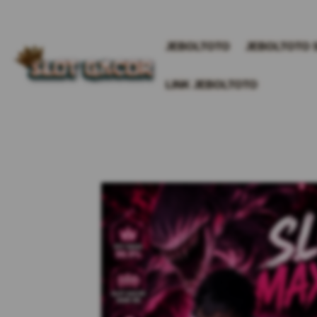
Skip
to
content
JEBOLTOTO
JEBOLTOTO 
LINK JEBOLTOTO
Buka Info Lebih Lanjut