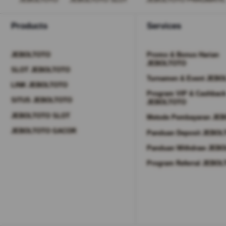
Footer Navigation
Products
Services
JEBOLTOTO
Promo & Bonus Harian
JEBOLTOTO
SLOT JEBOLTOTO
Turnamen & Event JEB
LINK JEBOLTOTO
Program VIP & Cashbac
SITUS JEBOLTOTO
JEBOLTOTO
JEBOLTOTO SLOT
Metode Pembayaran JE
JEBOLTOTO GACOR
Panduan Deposit JEBO
Panduan Withdraw JEB
Program Referral JEBO