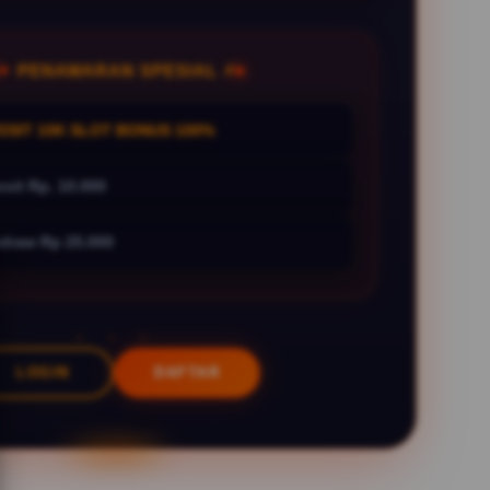
PENAWARAN SPESIAL
SIT 10K SLOT BONUS 100%
sit Rp. 10.000
hdraw Rp 25.000
LOGIN
DAFTAR