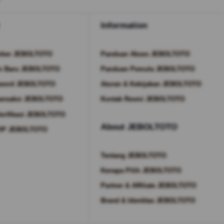
Information
mber JEBOLTOTO
Panduan Akses JEBOLTOTO
un Baru JEBOLTOTO
Panduan Pemula JEBOLTOTO
sword JEBOLTOTO
Aturan & Kebijakan JEBOLTOTO
ransaksi JEBOLTOTO
Kontak Resmi JEBOLTOTO
erifikasi JEBOLTOTO
About JEBOLTOTO
VIP JEBOLTOTO
Tentang JEBOLTOTO
Kenapa Pilih JEBOLTOTO
Partner & Affiliate JEBOLTOTO
Brand & Identitas JEBOLTOTO