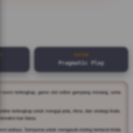
a dan Bandar Togel Asia
T
SISTEM
Pragmatic Play
l resmi terlengkap, game slot online gampang menang, serta
ine terlengkap untuk menguji pola, ritme, dan strategi Anda.
ansaksi luar biasa.
n versi aslinya. Sempurna untuk mengasah insting bertaruh Anda