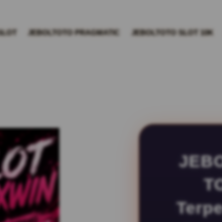
SLOT
JEBOLTOTO PRAGMATIC
JEBOLTOTO SLOT 10K
JEBO
T
Terp