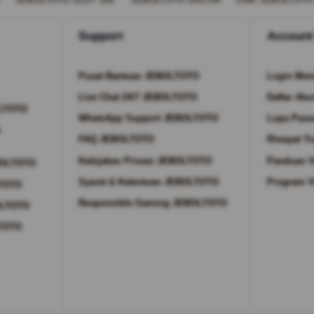
Support
Account
Pusat Bantuan JEBOLTOTO
Login Me
Live Chat 24/7 JEBOLTOTO
Daftar Ak
OLTOTO
WhatsApp Support JEBOLTOTO
Lupa Pas
k
FAQ JEBOLTOTO
Riwayat T
Kebijakan Privasi JEBOLTOTO
Panduan V
BOLTOTO
Syarat & Ketentuan JEBOLTOTO
Program 
LTOTO
Responsible Gaming JEBOLTOTO
OLTOTO
LTOTO