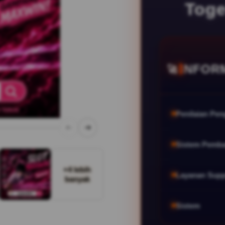
Toge
INFOR
Penilaian Pe
Sebelumnya
Berikutnya
Sistem Pemb
+4 lebih
Layanan Supp
banyak
Sistem