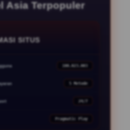
l Asia Terpopuler
MASI SITUS
ngguna
100.023.003
ayaran
5 Metode
ort
24/7
Pragmatic Play