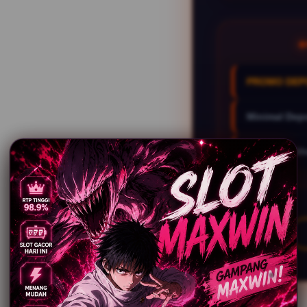
PROMO DEPO
Minimal Depo
Minimal Wit