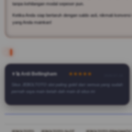
tanpa kehilangan modal sepeser pun.
Ketika Anda siap bertaruh dengan saldo asli, nikmati konvers
yang Anda mainkan!
ULASAN TERBARU KOMUNITAS 
Ardi Bellingham
★★★★★
2026-07-18
Situs JEBOLTOTO slot paling gokil dari semua yang sudah
pernah saya main betah dah main di situs ini
JEBOLTOTO
JEBOLTOTO SLOT
JEBOLTOTO PRAGMATI