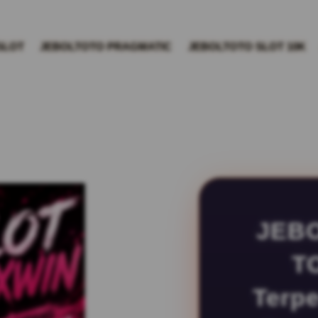
SLOT
JEBOLTOTO PRAGMATIC
JEBOLTOTO SLOT 10K
JEBO
T
Terp