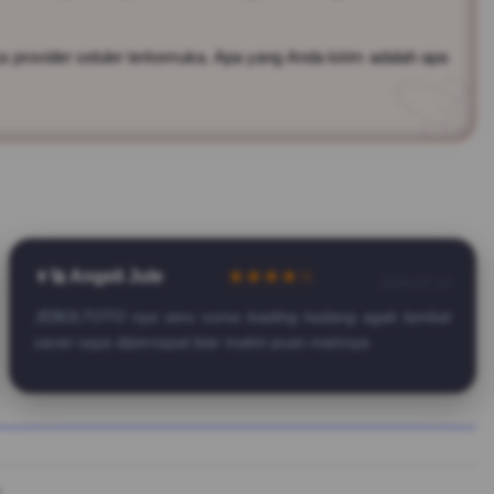
sa provider seluler terkemuka. Apa yang Anda kirim adalah apa
Angeli Jule
★★★★☆
2026-07-14
JEBOLTOTO nya seru cuma loading kadang agak lambat
saran saya dipercepat biar makin puas mainnya