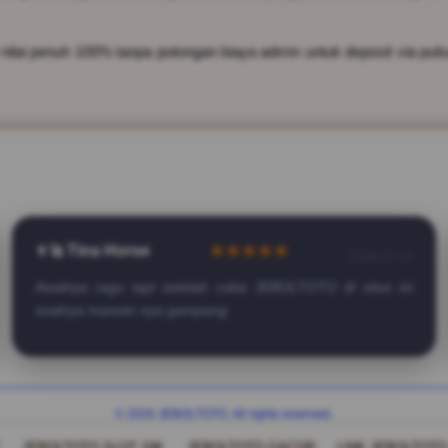
i nilai penuh 100% tanpa potongan biaya admin untuk deposit via pul
JEBOLTOTO
Tina Horse
★★★★★
2026-07-12
Awalnya ragu tapi setelah coba JEBOLTOTO di situs ini
soalnya maxwin nya gampang
© 2026 JEBOLTOTO. All rights reserved.
C
JEBOLTOTO SLOT 10K
JEBOLTOTO GACOR
LINK JEBOLTOTO