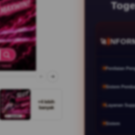
Toge
INFOR
Penilaian Pe
Sebelumnya
Berikutnya
Sistem Pemb
+4 lebih
Layanan Supp
banyak
Sistem