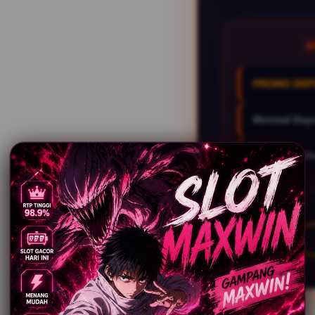
PROMO DEPO
Minimal Depo
Minimal Wit