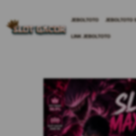
Skip
to
content
JEBOLTOTO
JEBOLTOTO 
LINK JEBOLTOTO
Buka Info Lebih Lanjut