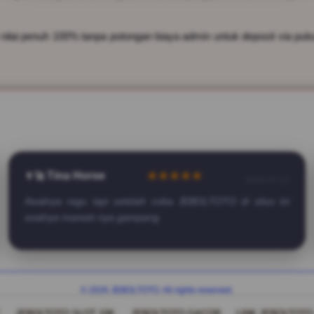
i nilai penuh 100% tanpa potongan biaya admin untuk deposit via pul
JEBOLTOTO
Tina Horse
★★★★★
2026-07-12
Awalnya ragu tapi setelah coba JEBOLTOTO di situs ini
soalnya maxwin nya gampang
© 2026 JEBOLTOTO. All rights reserved.
C
JEBOLTOTO SLOT 10K
JEBOLTOTO GACOR
LINK JEBOLTOTO