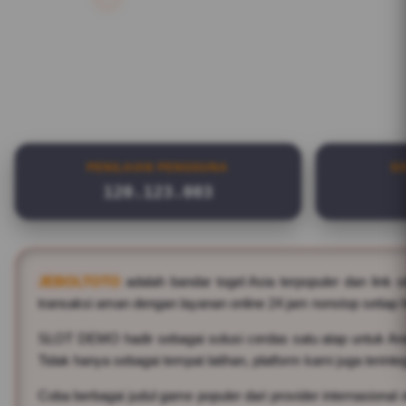
Layer Popup Close
JEBOLTOTO: Link Situ T
PENILAIAN PENGGUNA
S
120.123.003
JEBOLTOTO
adalah bandar togel Asia terpopuler dan link
transaksi aman dengan layanan online 24 jam nonstop setiap h
SLOT DEMO hadir sebagai solusi cerdas satu atap untuk Anda!
Tidak hanya sebagai tempat latihan, platform kami juga teri
Coba berbagai judul game populer dari provider internasional 