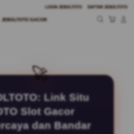
LOGIN JEBOLTOTO
DAFTAR JEBOLTOTO
Cari
Troli
Login/Sign-Up
JEBOLTOTO GACOR
Cari
LTOTO: Link Situ
OTO Slot Gacor
ercaya dan Bandar