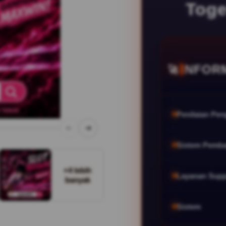
Toge
INFOR
Penilaian Pe
Sebelumnya
Berikutnya
Sistem Pemb
+4 lebih
Layanan Supp
banyak
Sistem