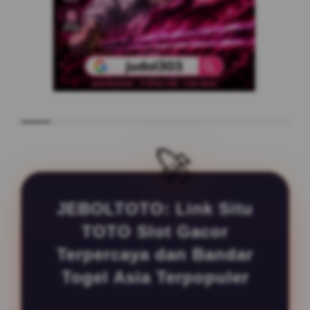
JEBOLTOTO: Link Situ
TOTO Slot Gacor
Terpercaya dan Bandar
Togel Asia Terpopuler