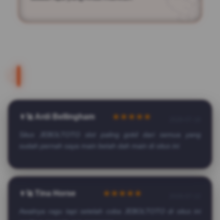
ULASAN TERBARU KOMUNITAS
JEBOLTOTO
Ardi Bellingham
★★★★★
2026-07-18
Situs JEBOLTOTO slot paling gokil dari semua yang
sudah pernah saya main betah dah main di situs ini
Tina Horse
★★★★★
2026-07-12
Awalnya ragu tapi setelah coba JEBOLTOTO di situs ini