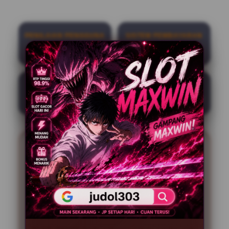
PENILAIAN PENGGUNA
SISTEM PEMBAYARAN
120.123.003
5 Metode
LAYANAN SUPPORT
SISTEM
24/7
Pragmatic Play
JEBOLTOTO
adalah bandar togel Asia terpopuler
dan link situs TOTO slot gacor terpercaya. Kami
menyediakan pasaran togel resmi terlengkap,
game slot online gampang menang, serta
transaksi aman dengan layanan online 24 jam
nonstop setiap hari!