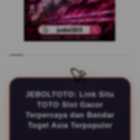
JEBOLTOTO: Link Situ
TOTO Slot Gacor
Terpercaya dan Bandar
Togel Asia Terpopuler