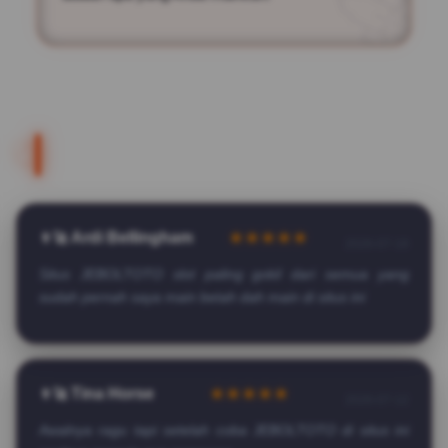
ULASAN TERBARU KOMUNITAS
JEBOLTOTO
Ardi Bellingham
★★★★★
2026-07-18
Situs JEBOLTOTO slot paling gokil dari semua yang
sudah pernah saya main betah dah main di situs ini
Tina Horse
★★★★★
2026-07-12
Awalnya ragu tapi setelah coba JEBOLTOTO di situs ini