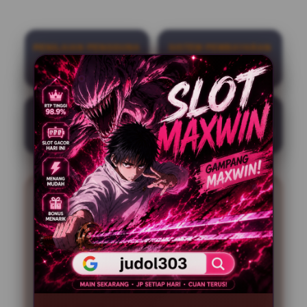
PENILAIAN PENGGUNA
SISTEM PEMBAYARAN
120.123.003
5 Metode
LAYANAN SUPPORT
SISTEM
24/7
Pragmatic Play
JEBOLTOTO
adalah bandar togel Asia terpopuler
dan link situs TOTO slot gacor terpercaya. Kami
menyediakan pasaran togel resmi terlengkap,
game slot online gampang menang, serta
transaksi aman dengan layanan online 24 jam
nonstop setiap hari!