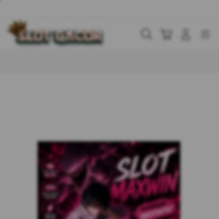
Skip
to
content
Cari
Troli
Login
Navigation
Buka Info Lebih Lanjut