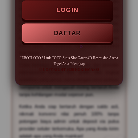
SLOT DEMO hadir sebagai solusi cerdas satu
atap untuk Anda! Kami menyediakan akses gratis
LOGIN
ke ribuan simulator mesin slot online terlengkap
untuk menguji pola, ritme, dan strategi Anda.
Tidak hanya sebagai tempat latihan, platform
DAFTAR
kami juga terintegrasi dengan gerbang taruhan
resmi yang menawarkan kemudahan transaksi
luar biasa.
JEBOTLOTO ! Link TOTO Situs Slot Gacor 4D Resmi dan Arena
Togel Asia Telengkap
Coba berbagai judul game populer dari provider
© COPYRIGHT 2026 HOKIEMAS88
internasional dengan fitur, grafik, dan tingkat
volatilitas yang persis sama dengan versi aslinya.
Sempurna untuk mengasah insting bertaruh Anda
tanpa kehilangan modal sepeser pun.
Ketika Anda siap bertaruh dengan saldo asli,
nikmati konversi nilai penuh 100% tanpa
potongan biaya admin untuk deposit via pulsa
provider seluler terkemuka. Apa yang Anda kirim
adalah apa yang Anda mainkan!