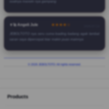
soalnya maxwin nya gampang
Angeli Jule
★★★★☆
2026-07-14
JEBOLTOTO nya seru cuma loading kadang agak lambat
saran saya dipercepat biar makin puas mainnya
© 2026 JEBOLTOTO. All rights reserved.
Buka
Footer Navigation
Products