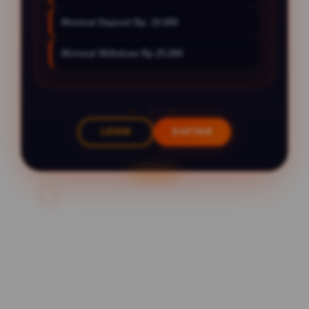
Minimal Deposit Rp. 10.000
Minimal Withdraw Rp 25.000
LOGIN
DAFTAR
Layer Popup Close
JEBOLTOTO: Link Situ
TOTO Slot Gacor Terpercaya
dan Bandar Togel Asia
Terpopuler