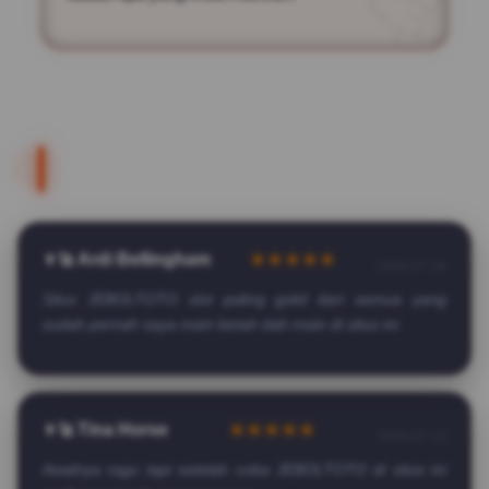
ULASAN TERBARU KOMUNITAS
JEBOLTOTO
Ardi Bellingham
★★★★★
2026-07-18
Situs JEBOLTOTO slot paling gokil dari semua yang
sudah pernah saya main betah dah main di situs ini
Tina Horse
★★★★★
2026-07-12
Awalnya ragu tapi setelah coba JEBOLTOTO di situs ini