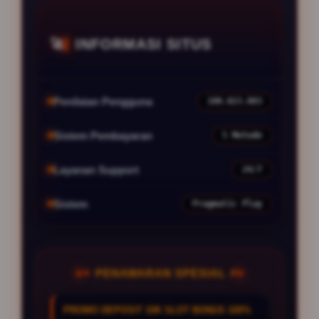
INFORMASI SITUS
Penilaian Pengguna
100.023.003
Sistem Pembayaran
5 Metode
Layanan Support
24/7
Sistem
Pragmatic Play
PENAWARAN SPESIAL
PROMO DEPOSIT 10K SLOT BONUS 100%