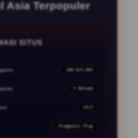
l Asia Terpopuler
MASI SITUS
ngguna
100.023.003
ayaran
5 Metode
ort
24/7
Pragmatic Play