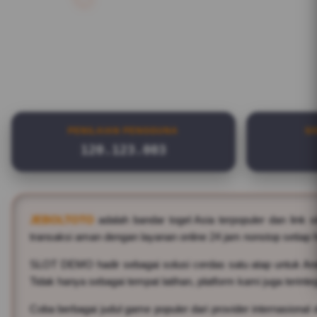
Layer Popup Close
JEBOLTOTO: Link Situ T
PENILAIAN PENGGUNA
S
120.123.003
JEBOLTOTO
adalah bandar togel Asia terpopuler dan link
transaksi aman dengan layanan online 24 jam nonstop setiap h
SLOT DEMO hadir sebagai solusi cerdas satu atap untuk Anda!
Tidak hanya sebagai tempat latihan, platform kami juga teri
Coba berbagai judul game populer dari provider internasional 