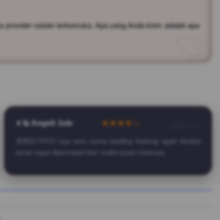
sa provider seluler terkemuka. Apa yang Anda kirim adalah apa
Angeli Jule
★★★★☆
2026-07-14
JEBOLTOTO nya seru cuma loading kadang agak lambat
saran saya dipercepat biar makin puas mainnya