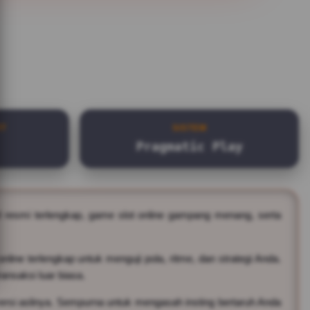
a dan Bandar Togel Asia
T
SISTEM
Pragmatic Play
l resmi terlengkap, game slot online gampang menang, serta
ine terlengkap untuk menguji pola, ritme, dan strategi Anda.
ansaksi luar biasa.
n versi aslinya. Sempurna untuk mengasah insting bertaruh Anda