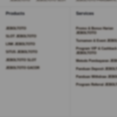
Footer Navigation
Products
Services
JEBOLTOTO
Promo & Bonus Harian
JEBOLTOTO
SLOT JEBOLTOTO
Turnamen & Event JEB
LINK JEBOLTOTO
Program VIP & Cashbac
SITUS JEBOLTOTO
JEBOLTOTO
JEBOLTOTO SLOT
Metode Pembayaran JE
JEBOLTOTO GACOR
Panduan Deposit JEBO
Panduan Withdraw JEB
Program Referral JEBO