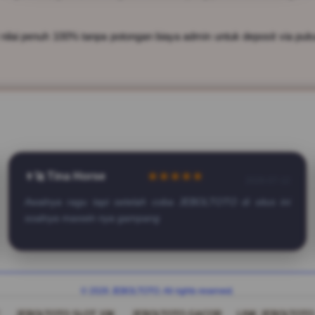
i nilai penuh 100% tanpa potongan biaya admin untuk deposit via pul
JEBOLTOTO
Tina Horse
★★★★★
2026-07-12
Awalnya ragu tapi setelah coba JEBOLTOTO di situs ini
soalnya maxwin nya gampang
© 2026 JEBOLTOTO. All rights reserved.
C
JEBOLTOTO SLOT 10K
JEBOLTOTO GACOR
LINK JEBOLTOTO