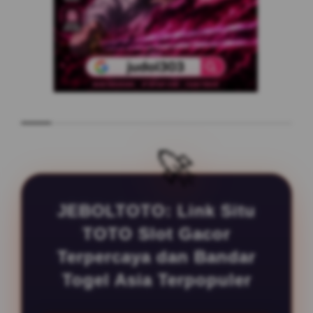
JEBOLTOTO: Link Situ
TOTO Slot Gacor
Terpercaya dan Bandar
Togel Asia Terpopuler