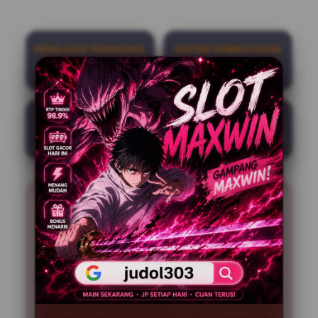
PENILAIAN PENGGUNA
SISTEM PEMBAYARAN
120.123.003
5 Metode
LAYANAN SUPPORT
SISTEM
24/7
Pragmatic Play
JEBOLTOTO
adalah bandar togel Asia terpopuler
dan link situs TOTO slot gacor terpercaya. Kami
menyediakan pasaran togel resmi terlengkap,
game slot online gampang menang, serta
transaksi aman dengan layanan online 24 jam
nonstop setiap hari!