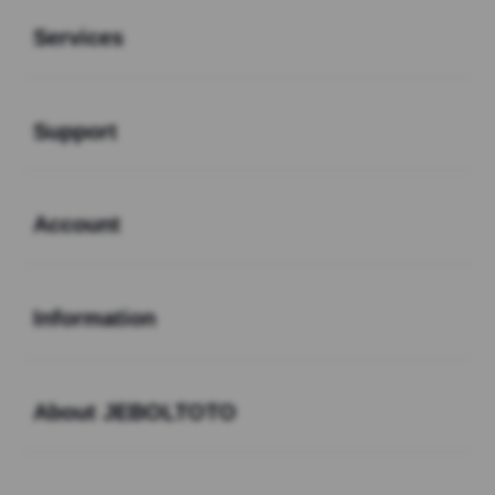
Buka
Services
Buka
Support
Buka
Account
Buka
Information
Buka
About JEBOLTOTO