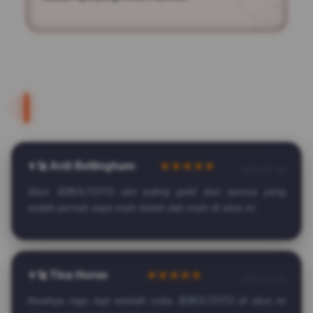
ULASAN TERBARU KOMUNITAS
JEBOLTOTO
Ardi Bellingham
★★★★★
2026-07-18
Situs JEBOLTOTO slot paling gokil dari semua yang
sudah pernah saya main betah dah main di situs ini
Tina Horse
★★★★★
2026-07-12
Awalnya ragu tapi setelah coba JEBOLTOTO di situs ini