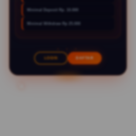
Minimal Deposit Rp. 10.000
Minimal Withdraw Rp 25.000
LOGIN
DAFTAR
Layer Popup Close
JEBOLTOTO: Link Situ
TOTO Slot Gacor Terpercaya
dan Bandar Togel Asia
Terpopuler