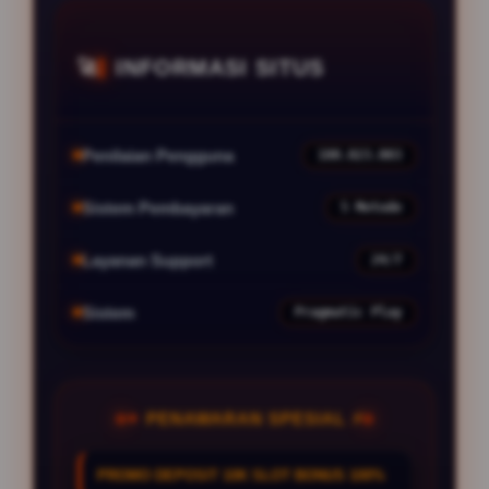
INFORMASI SITUS
Penilaian Pengguna
100.023.003
Sistem Pembayaran
5 Metode
Layanan Support
24/7
Sistem
Pragmatic Play
PENAWARAN SPESIAL
PROMO DEPOSIT 10K SLOT BONUS 100%