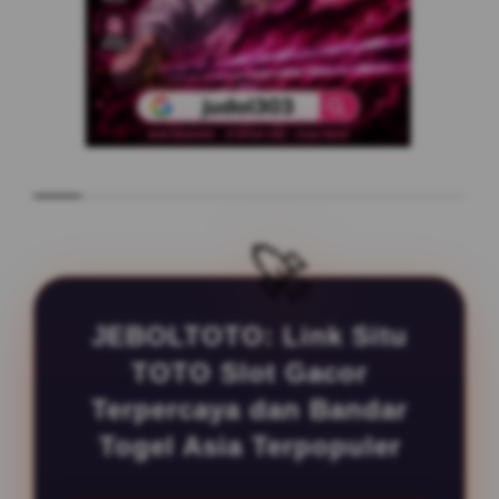
JEBOLTOTO: Link Situ
TOTO Slot Gacor
Terpercaya dan Bandar
Togel Asia Terpopuler