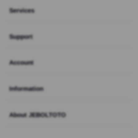
Buka
Services
Buka
Support
Buka
Account
Buka
Information
Buka
About JEBOLTOTO