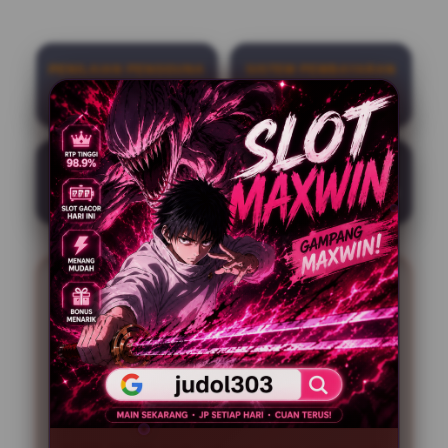
PENILAIAN PENGGUNA
SISTEM PEMBAYARAN
120.123.003
5 Metode
LAYANAN SUPPORT
SISTEM
24/7
Pragmatic Play
JEBOLTOTO
adalah bandar togel Asia terpopuler
dan link situs TOTO slot gacor terpercaya. Kami
menyediakan pasaran togel resmi terlengkap,
game slot online gampang menang, serta
transaksi aman dengan layanan online 24 jam
nonstop setiap hari!