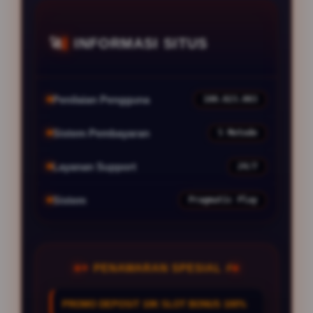
INFORMASI SITUS
Penilaian Pengguna
100.023.003
Sistem Pembayaran
5 Metode
Layanan Support
24/7
Sistem
Pragmatic Play
PENAWARAN SPESIAL
PROMO DEPOSIT 10K SLOT BONUS 100%