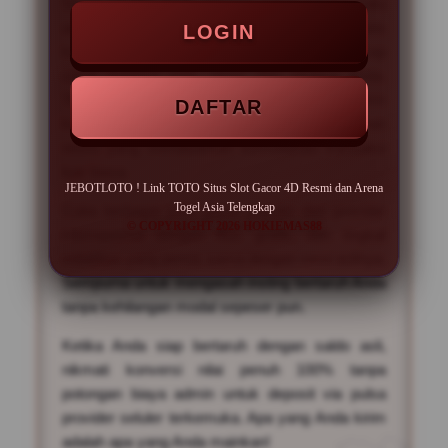
SLOT DEMO hadir sebagai solusi cerdas satu
atap untuk Anda! Kami menyediakan akses gratis
LOGIN
ke ribuan simulator mesin slot online terlengkap
untuk menguji pola, ritme, dan strategi Anda.
Tidak hanya sebagai tempat latihan, platform
DAFTAR
kami juga terintegrasi dengan gerbang taruhan
resmi yang menawarkan kemudahan transaksi
luar biasa.
JEBOTLOTO ! Link TOTO Situs Slot Gacor 4D Resmi dan Arena
Togel Asia Telengkap
Coba berbagai judul game populer dari provider
© COPYRIGHT 2026 HOKIEMAS88
internasional dengan fitur, grafik, dan tingkat
volatilitas yang persis sama dengan versi aslinya.
Sempurna untuk mengasah insting bertaruh Anda
tanpa kehilangan modal sepeser pun.
Ketika Anda siap bertaruh dengan saldo asli,
nikmati konversi nilai penuh 100% tanpa
potongan biaya admin untuk deposit via pulsa
provider seluler terkemuka. Apa yang Anda kirim
adalah apa yang Anda mainkan!