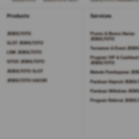
Footer Navigation
Products
Services
JEBOLTOTO
Promo & Bonus Harian
JEBOLTOTO
SLOT JEBOLTOTO
Turnamen & Event JEB
LINK JEBOLTOTO
Program VIP & Cashbac
SITUS JEBOLTOTO
JEBOLTOTO
JEBOLTOTO SLOT
Metode Pembayaran JE
JEBOLTOTO GACOR
Panduan Deposit JEBO
Panduan Withdraw JEB
Program Referral JEBO