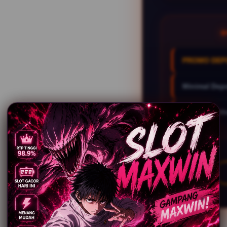
PROMO DEPO
Minimal Depo
Minimal Wit