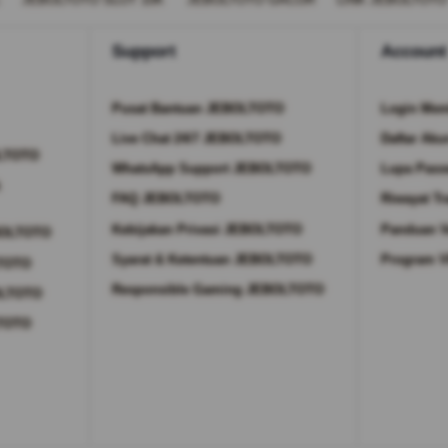
Support
Account
Pusat Bantuan JEBOLTOTO
Login Me
Live Chat 24/7 JEBOLTOTO
Daftar Ak
OLTOTO
WhatsApp Support JEBOLTOTO
Lupa Pas
k
FAQ JEBOLTOTO
Riwayat T
Kebijakan Privasi JEBOLTOTO
Panduan V
BOLTOTO
Syarat & Ketentuan JEBOLTOTO
Program 
LTOTO
Responsible Gaming JEBOLTOTO
OLTOTO
LTOTO