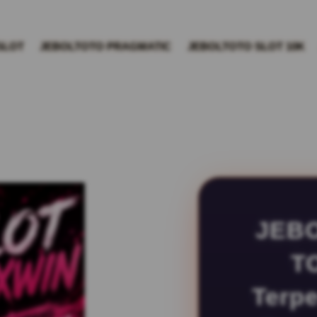
SLOT
JEBOLTOTO PRAGMATIC
JEBOLTOTO SLOT 10K
JEBO
T
Terp