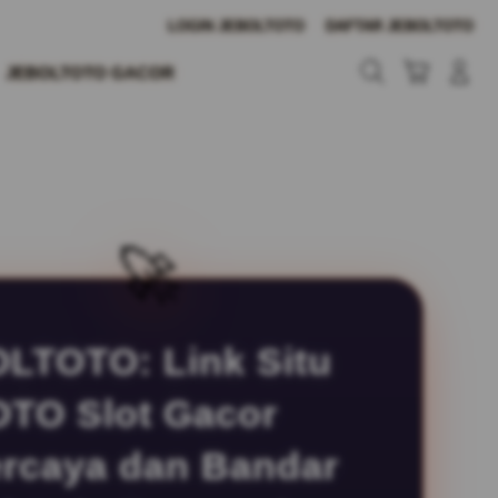
LOGIN JEBOLTOTO
DAFTAR JEBOLTOTO
Cari
Troli
Login/Sign-Up
JEBOLTOTO GACOR
Cari
LTOTO: Link Situ
OTO Slot Gacor
ercaya dan Bandar