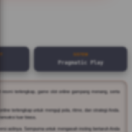
a dan Bandar Togel Asia
T
SISTEM
Pragmatic Play
l resmi terlengkap, game slot online gampang menang, serta
ine terlengkap untuk menguji pola, ritme, dan strategi Anda.
ansaksi luar biasa.
n versi aslinya. Sempurna untuk mengasah insting bertaruh Anda