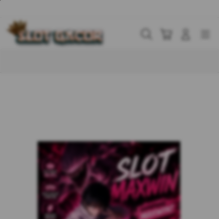
Skip
to
content
Cari
Troli
Login
Navigation
Buka Info Lebih Lanjut