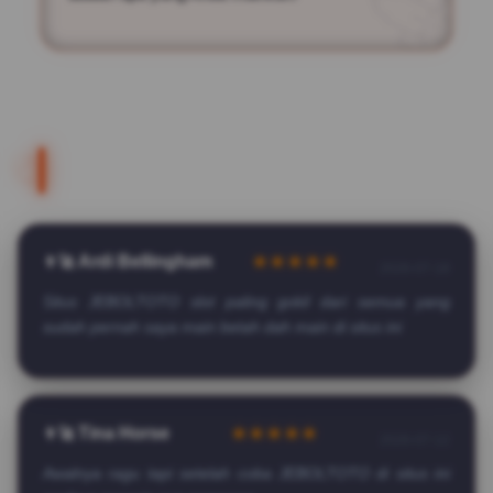
ULASAN TERBARU KOMUNITAS
JEBOLTOTO
Ardi Bellingham
★★★★★
2026-07-18
Situs JEBOLTOTO slot paling gokil dari semua yang
sudah pernah saya main betah dah main di situs ini
Tina Horse
★★★★★
2026-07-12
Awalnya ragu tapi setelah coba JEBOLTOTO di situs ini