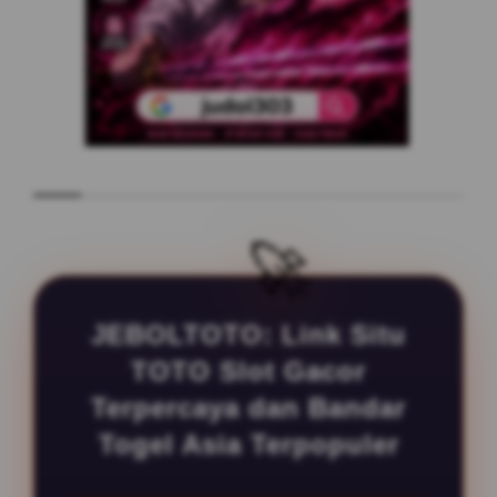
JEBOLTOTO: Link Situ
TOTO Slot Gacor
Terpercaya dan Bandar
Togel Asia Terpopuler