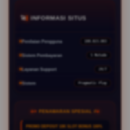
INFORMASI SITUS
Penilaian Pengguna
100.023.003
Sistem Pembayaran
5 Metode
Layanan Support
24/7
Sistem
Pragmatic Play
PENAWARAN SPESIAL
PROMO DEPOSIT 10K SLOT BONUS 100%