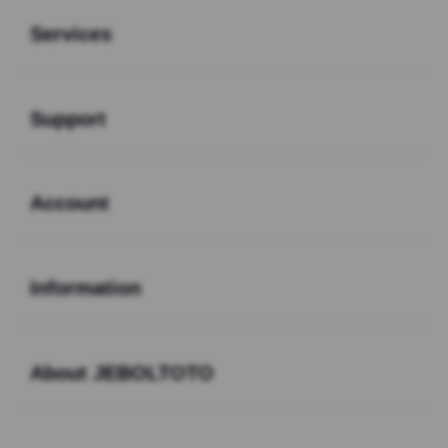
Buka
Services
Buka
Support
Buka
Account
Buka
Information
Buka
About JEBOLTOTO