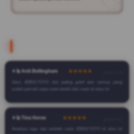
ULASAN TERBARU KOMUNITAS
JEBOLTOTO
Ardi Bellingham
★★★★★
2026-07-18
Situs JEBOLTOTO slot paling gokil dari semua yang
sudah pernah saya main betah dah main di situs ini
Tina Horse
★★★★★
2026-07-12
Awalnya ragu tapi setelah coba JEBOLTOTO di situs ini