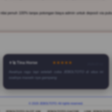
i nilai penuh 100% tanpa potongan biaya admin untuk deposit via pul
JEBOLTOTO
Tina Horse
★★★★★
2026-07-12
Awalnya ragu tapi setelah coba JEBOLTOTO di situs ini
soalnya maxwin nya gampang
© 2026 JEBOLTOTO. All rights reserved.
C
JEBOLTOTO SLOT 10K
JEBOLTOTO GACOR
LINK JEBOLTOTO