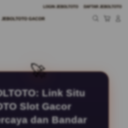
LOGIN JEBOLTOTO
DAFTAR JEBOLTOTO
Cari
Troli
Login/Sign-Up
JEBOLTOTO GACOR
Cari
LTOTO: Link Situ
OTO Slot Gacor
ercaya dan Bandar