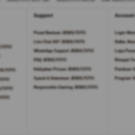
Support
Account
Pusat Bantuan JEBOLTOTO
Login Me
Live Chat 24/7 JEBOLTOTO
Daftar Ak
OLTOTO
WhatsApp Support JEBOLTOTO
Lupa Pas
k
FAQ JEBOLTOTO
Riwayat T
Kebijakan Privasi JEBOLTOTO
Panduan V
BOLTOTO
Syarat & Ketentuan JEBOLTOTO
Program 
LTOTO
Responsible Gaming JEBOLTOTO
OLTOTO
LTOTO