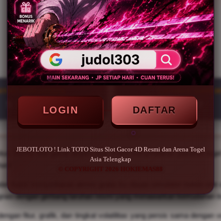
OTO Slot Gacor Terpercay
Terpopuler
ISTEM PEMBAYARAN
LAYANAN SUPPOR
5 Metode
24/7
LOGIN
DAFTAR
JEBOTLOTO ! Link TOTO Situs Slot Gacor 4D Resmi dan Arena Togel
 situs TOTO slot gacor terpercaya. Kami menyediakan pasaran toge
Asia Telengkap
ari!
© COPYRIGHT 2026 HOKIEMAS88
 Kami menyediakan akses gratis ke ribuan simulator mesin slot onl
ntegrasi dengan gerbang taruhan resmi yang menawarkan kemudahan tr
dengan fitur, grafik, dan tingkat volatilitas yang persis sama denga