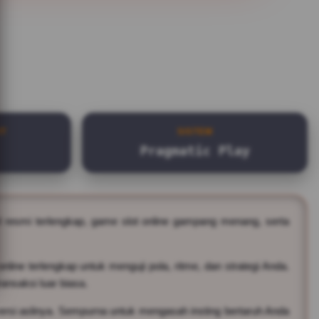
a dan Bandar Togel Asia
T
SISTEM
Pragmatic Play
l resmi terlengkap, game slot online gampang menang, serta
ine terlengkap untuk menguji pola, ritme, dan strategi Anda.
ansaksi luar biasa.
n versi aslinya. Sempurna untuk mengasah insting bertaruh Anda