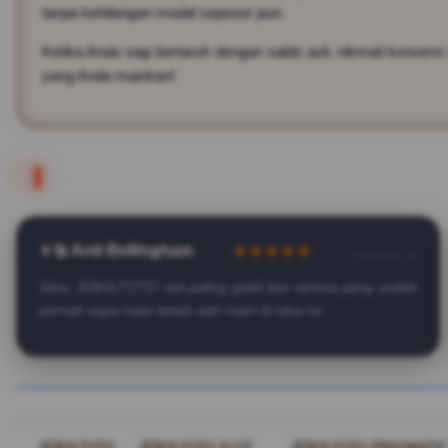
tanpa kehilangan modal sepeser pun.
Ketika Anda siap bertaruh dengan saldo asli, nikmati konvers
yang Anda mainkan!
ULASAN TERBARU KOMUNITAS 
Ardi Bellingham
★★★★★
2026-07-18
Situs JEBOLTOTO slot paling gokil dari semua yang sudah
pernah saya main betah dah main di situs ini
JEBOLTOTO
JEBOLTOTO SLOT
JEBOLTOTO PRAGMATI