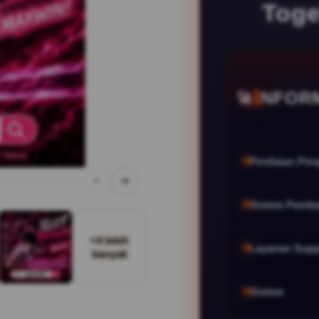
Toge
INFOR
Penilaian Pe
Sebelumnya
Berikutnya
Sistem Pemb
+4 lebih
Layanan Supp
banyak
Sistem