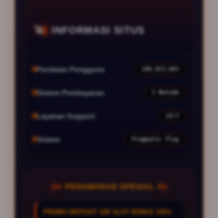
INFORMASI SITUS
Penilaian Pengguna
100.023.003
Sistem Pembayaran
5 Metode
Layanan Support
24/7
Sistem
Pragmatic Play
PENAWARAN SPESIAL
PROMO DEPOSIT 10K SLOT BONUS 100%