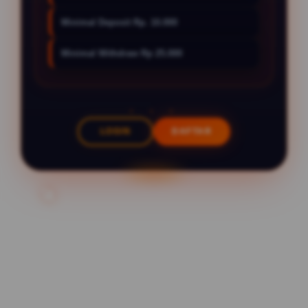
Minimal Deposit Rp. 10.000
Minimal Withdraw Rp 25.000
LOGIN
DAFTAR
Layer Popup Close
JEBOLTOTO: Link Situ
TOTO Slot Gacor Terpercaya
dan Bandar Togel Asia
Terpopuler